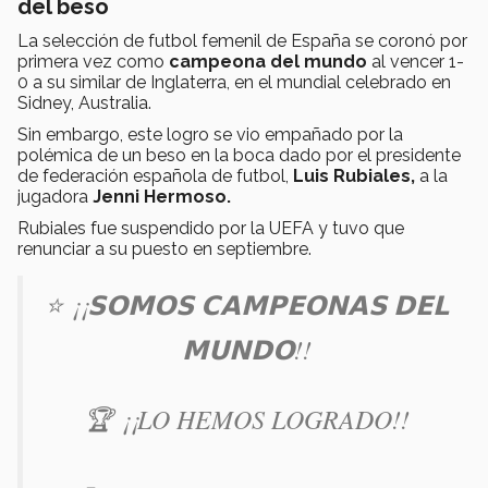
del beso
La selección de futbol femenil de España se coronó por
primera vez como
campeona del mundo
al vencer 1-
0 a su similar de Inglaterra, en el mundial celebrado en
Sidney, Australia.
Sin embargo, este logro se vio empañado por la
polémica de un beso en la boca dado por el presidente
de federación española de futbol,
Luis Rubiales,
a la
jugadora
Jenni Hermoso.
Rubiales fue suspendido por la UEFA y tuvo que
renunciar a su puesto en septiembre.
⭐️ ¡¡𝗦𝗢𝗠𝗢𝗦 𝗖𝗔𝗠𝗣𝗘𝗢𝗡𝗔𝗦 𝗗𝗘𝗟
𝗠𝗨𝗡𝗗𝗢!!
🏆 ¡¡LO HEMOS LOGRADO!!