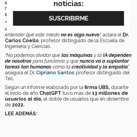
noticias:
artificial
a los espacios laborales y educativos, lo que
ha incrementado la
presencia de miedos y
desconfianza
ante la misma.
“El temor ante la IA
ha sido catapultado por la llegada y
evolución de
herramientas como
ChatGPT
,
pero hay que
entender que este miedo
no es algo nuevo
”,
aclara el
Dr.
Carlos Coello
, profesor distinguido de la Escuela de
Ingeniería y Ciencias.
“No podemos olvidar que
las máquinas
y la
IA dependen
de nosotros
para funcionar, y que
nunca va a suplantar
tareas tan humanas
como la
creatividad y la empatía
”,
asegura el Dr.
Cipriano Santos
, profesor distinguido del
Tec.
Según un informe elaborado por la
firma UBS,
durante
el inicio de año
ChatGPT
tuvo más de
13 millones de
usuarios al día,
el doble de usuarios que en diciembre
de
2022.
LEE ADEMÁS: