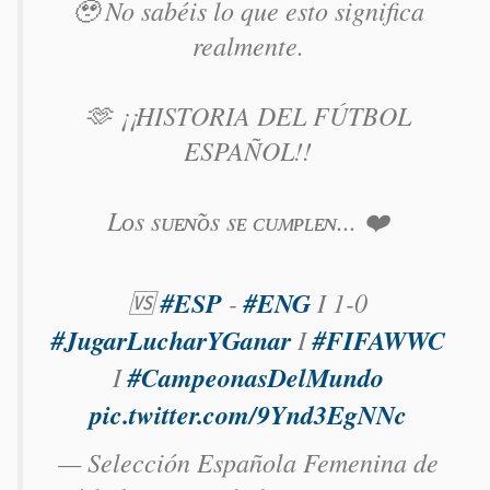
🥹 No sabéis lo que esto significa
realmente.
🫶 ¡¡HISTORIA DEL FÚTBOL
ESPAÑOL!!
Lᴏs sᴜᴇɴ̃ᴏs sᴇ ᴄᴜᴍᴘʟᴇɴ... ❤️
🆚
#ESP
-
#ENG
I 1-0
#JugarLucharYGanar
I
#FIFAWWC
I
#CampeonasDelMundo
pic.twitter.com/9Ynd3EgNNc
— Selección Española Femenina de