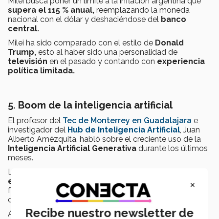
Milei busca poner un límite a la inflación argentina que
supera el 115 % anual,
reemplazando la moneda
nacional con el dólar y deshaciéndose del
banco
central.
Milei ha sido comparado con el estilo de
Donald
Trump,
esto al haber sido una personalidad de
televisión
en el pasado y contando con
experiencia
política limitada.
5. Boom de la inteligencia artificial
El profesor del
Tec de Monterrey en Guadalajara
e
investigador del
Hub de Inteligencia Artificial
, Juan
Alberto Amézquita, habló sobre el creciente uso de la
Inteligencia
Artificial Generativa
durante los últimos
meses.
Los resultados obtenidos durante este año
integran
elementos e indicaciones para
crear algo nuevo:
×
fotos, gráficos, composiciones visuales, códigos, frases
o párrafos completos, música, etc
.
Recibe nuestro newsletter de
Asimismo, se destaca la llegada de la
inteligencia