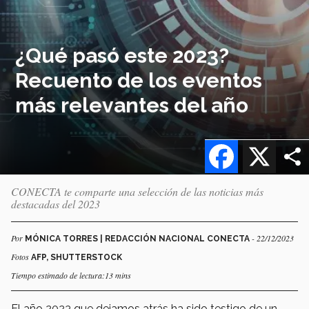
¿Qué pasó este 2023?
Recuento de los eventos
más relevantes del año
Facebook
X
CONECTA te comparte una selección de las noticias más
destacadas del 2023
Por
- 22/12/2023
MÓNICA TORRES | REDACCIÓN NACIONAL CONECTA
Fotos
AFP, SHUTTERSTOCK
Tiempo estimado de lectura:13 mins
El año 2023 que dejamos atrás ha sido testigo de un