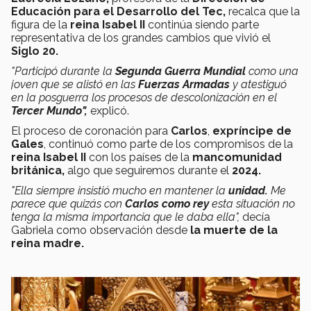
Educación para el Desarrollo del Tec,
recalca que la
figura de la
reina Isabel II
continúa siendo parte
representativa de los grandes cambios que vivió el
Siglo 20.
"Participó durante la
Segunda Guerra Mundial
como una
joven que se alistó en las
Fuerzas Armadas
y atestiguó
en la posguerra los procesos de descolonización en el
Tercer Mundo",
explicó.
El proceso de coronación para
Carlos
,
ex
príncipe de
Gales
, continuó como parte de los compromisos de la
reina Isabel II
con los países de la
mancomunidad
británica,
algo que seguiremos durante el
2024.
"Ella siempre insistió mucho en mantener la
unidad.
Me
parece que quizás con
Carlos como rey
esta situación no
tenga la misma importancia que le daba ella",
decía
Gabriela como observación desde
la muerte de la
reina madre.