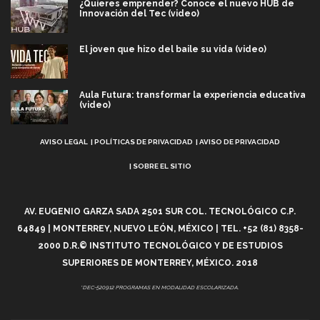
¿Quieres emprender? Conoce el nuevo HUB de
Innovación del Tec (video)
El joven que hizo del baile su vida (video)
Aula Futura: transformar la experiencia educativa
(video)
Aviso
Más que un festival cultural: así es la magia de
AVISO LEGAL
POLÍTICAS DE PRIVACIDAD
AVISO DE PRIVACIDAD
VIBRART 2026 (video)
Legal
SOBRE EL SITIO
Javier Guzmán: investigación con impacto social
(video)
AV. EUGENIO GARZA SADA 2501 SUR COL. TECNOLÓGICO C.P.
64849 | MONTERREY, NUEVO LEÓN, MÉXICO | TEL. +52 (81) 8358-
¡México, en el top del mundial de robótica FIRST
2026! (video)
2000 D.R.© INSTITUTO TECNOLÓGICO Y DE ESTUDIOS
SUPERIORES DE MONTERREY, MÉXICO. 2018
Vida Tec: Pasión, disciplina y básquetbol, con Gael
Adame (video)
*DEC-520912 PROGRAMAS EN MODALIDAD ESCOLARIZADA.