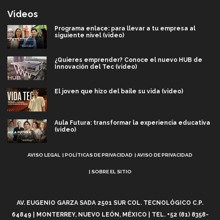
Videos
Programa enlace: para llevar a tu empresa al
siguiente nivel (video)
¿Quieres emprender? Conoce el nuevo HUB de
Innovación del Tec (video)
El joven que hizo del baile su vida (video)
Aula Futura: transformar la experiencia educativa
(video)
Aviso
Más que un festival cultural: así es la magia de
AVISO LEGAL
POLÍTICAS DE PRIVACIDAD
AVISO DE PRIVACIDAD
VIBRART 2026 (video)
Legal
SOBRE EL SITIO
Javier Guzmán: investigación con impacto social
(video)
AV. EUGENIO GARZA SADA 2501 SUR COL. TECNOLÓGICO C.P.
64849 | MONTERREY, NUEVO LEÓN, MÉXICO | TEL. +52 (81) 8358-
¡México, en el top del mundial de robótica FIRST