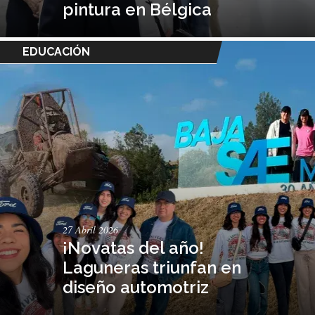
pintura en Bélgica
EDUCACIÓN
27 Abril 2026
¡Novatas del año!
Laguneras triunfan en
diseño automotriz