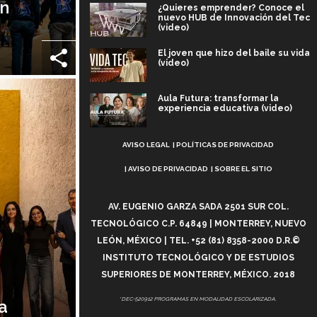
an
¿Quieres emprender? Conoce el
nuevo HUB de Innovación del Tec
(video)
El joven que hizo del baile su vida
(video)
Aula Futura: transformar la
experiencia educativa (video)
Aviso
Más que un festival cultural: así es
AVISO LEGAL
POLÍTICAS DE PRIVACIDAD
la magia de VIBRART 2026 (video)
Legal
AVISO DE PRIVACIDAD
SOBRE EL SITIO
Javier Guzmán: investigación con
impacto social (video)
AV. EUGENIO GARZA SADA 2501 SUR COL.
TECNOLÓGICO C.P. 64849 | MONTERREY, NUEVO
¡México, en el top del mundial de
LEÓN, MÉXICO | TEL. +52 (81) 8358-2000 D.R.©
robótica FIRST 2026! (video)
INSTITUTO TECNOLÓGICO Y DE ESTUDIOS
SUPERIORES DE MONTERREY, MÉXICO. 2018
Vida Tec: Pasión, disciplina y
básquetbol, con Gael Adame
(video)
*DEC-520912 PROGRAMAS EN MODALIDAD ESCOLARIZADA.
a