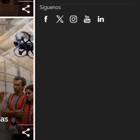
¿Cómo es el Modelo Educativo
Síguenos
Tec? (video)
Vida Tec: Feminismo e Inteligencia
Artificial, Paola Ricaurte (video)
sas