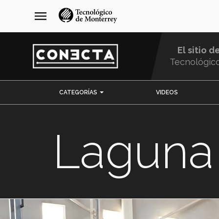
Pasar
navegación
menu
al
principal
contenido
principal
El sitio d
Tecnológic
Menu
CATEGORÍAS
VIDEOS
Comunidad
Laguna