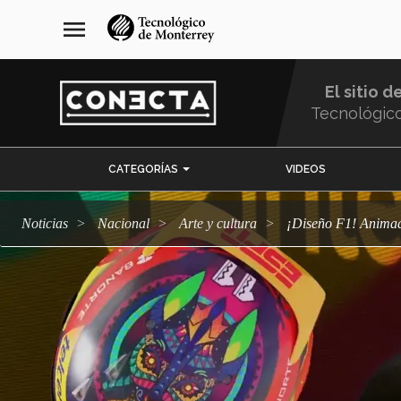
Pasar
navegación
menu
al
principal
contenido
principal
El sitio d
Tecnológic
Menu
CATEGORÍAS
VIDEOS
Comunidad
Noticias
Nacional
arte y cultura
¡Diseño F1! Ani