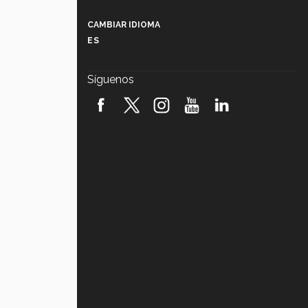
Más que un festival cultural: así es
la magia de VIBRART 2026 (video)
CAMBIAR IDIOMA
ES
Javier Guzmán: investigación con
impacto social (video)
Síguenos
¡México, en el top del mundial de
robótica FIRST 2026! (video)
Vida Tec: Pasión, disciplina y
básquetbol, con Gael Adame
(video)
¿Cómo es el Modelo Educativo
Tec? (video)
Vida Tec: Feminismo e Inteligencia
Artificial, Paola Ricaurte (video)