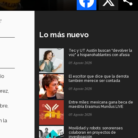
e
Lo más nuevo
Tec y UT Austin buscan "devolver la
voz" a hispanohablantes con afasia
05 Agosto 2026
io
El escritor que dice que la derrota
también merece ser contada
05 Agosto 2026
rez,
Entre miles: mexicana gana beca de
bre,
maestría Erasmus Mundus LIVE
05 Agosto 2026
n la
Movilidad y robots: sonorenses
colaboran en proyectos de
investigación