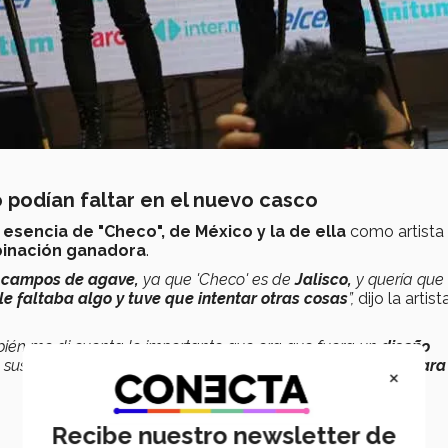
o podían faltar en el nuevo casco
 esencia de "Checo", de México y la de ella
como artista 
inación ganadora
.
s
campos de agave,
ya que 'Checo' es de
Jalisco,
y quería que 
le faltaba algo y tuve que intentar otras cosas
”,
dijo la artist
ambién me di cuenta lo importante que era que fuera un
diseño
, sus logos y la frase de
‘Never Give Up’, fue un gran reto para
×
Recibe nuestro newsletter de