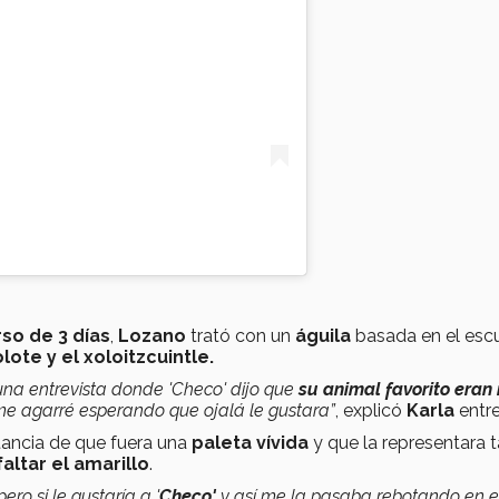
so de 3 días
,
Lozano
trató con un
águila
basada en el esc
olote y el xoloitzcuintle.
 una entrevista donde 'Checo' dijo que
su animal favorito eran
me agarré esperando que ojalá le gustara”
, explicó
Karla
entre
tancia de que fuera una
paleta vívida
y que la representara 
altar el amarillo
.
ro si le gustaría a '
Checo'
y así me la pasaba rebotando en e