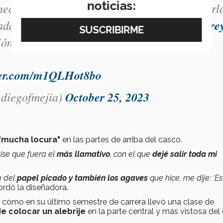
noticias:
heco para el
@mexicogp
. Su diseñadora, Karl
da en animación y arte del
@TecdeMonterre
ión y el proceso.
#F1ESTA
#F1
tter.com/m1QLHot8bo
diegofmejia)
October 25, 2023
"
mucha locura"
en las partes de arriba del casco.
uise que fuera el
más llamativo
, con el que
dejé salir toda mi
a del
papel picado y también los agaves
que hice, me dije: ‘Es
rdó la diseñadora.
dó cómo en su último semestre de carrera llevó una clase de
 de colocar un alebrije
en la parte central y más vistosa del