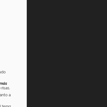
udo
 más
 risas.
tanto a
l tema