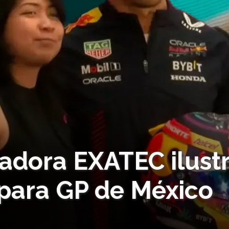
madora EXATEC ilust
para GP de México