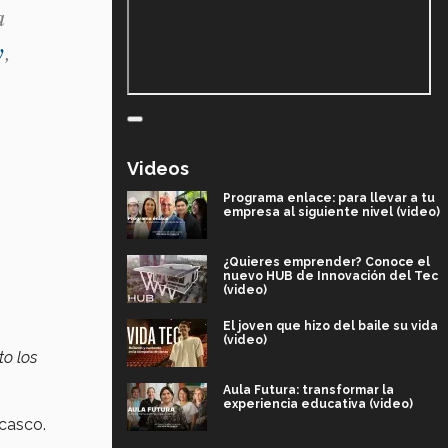
a
y
,
Videos
Programa enlace: para llevar a tu
empresa al siguiente nivel (video)
¿Quieres emprender? Conoce el
nuevo HUB de Innovación del Tec
(video)
El joven que hizo del baile su vida
(video)
to los
Aula Futura: transformar la
experiencia educativa (video)
 casco.