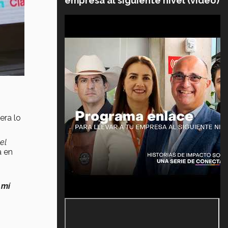
empresa al siguiente nivel (video)
era lo
el
a en
 mí