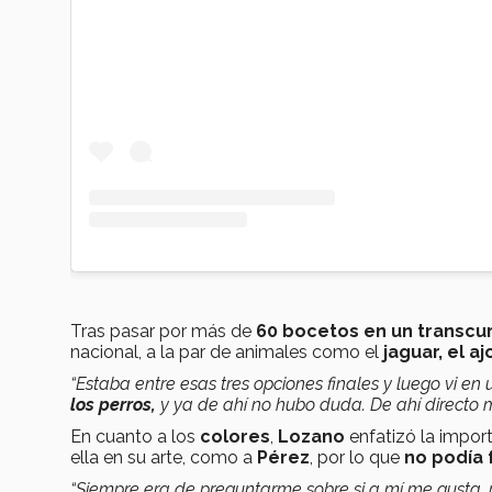
Tras pasar por más de
60 bocetos en un transcur
nacional, a la par de animales como el
jaguar, el aj
“Estaba entre esas tres opciones finales y luego vi en
los
perros,
y ya de ahí no hubo duda. De ahí directo 
En cuanto a los
colores
,
Lozano
enfatizó la impor
ella en su arte, como a
Pérez
, por lo que
no podía f
“Siempre era de preguntarme sobre si a mí me gusta, pe