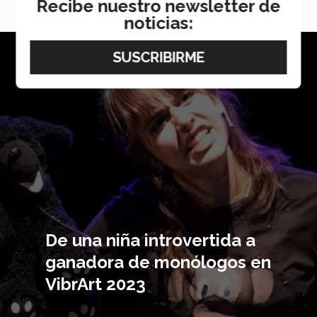
navigate_next
VER MÁS
Recibe nuestro newsletter de
noticias:
Imagen
principal
De una niña introvertida a
ganadora de monólogos en
VibrArt 2023