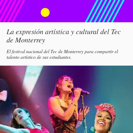
Subtítulo
La expresión artística y cultural del Tec
de Monterrey
Descripción
El festival nacional del Tec de Monterrey para compartir el
talento artístico de sus estudiantes.
magen
incipal