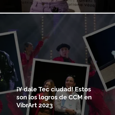
Imagen
principal
¡Y dale Tec ciudad! Estos
son los logros de CCM en
VibrArt 2023