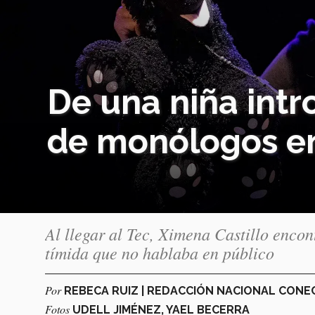
De una niña intr
de monólogos en
Al llegar al Tec, Ximena Castillo encont
tímida que no hablaba en público
Por
REBECA RUIZ | REDACCIÓN NACIONAL CON
Fotos
UDELL JIMÉNEZ, YAEL BECERRA