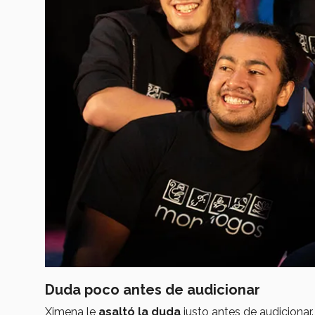
Duda poco antes de audicionar
Ximena le
asaltó la duda
justo antes de audicionar.