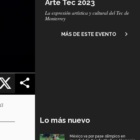
Arte Tec 2023
Subtítulo
La expresión artística y cultural del Tec de
Monterrey
navigate_next
MÁS DE ESTE EVENTO
cebook
X
ña
Lo más nuevo
México va por pase olímpico en