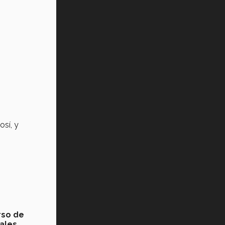
sí, y
rso de
ales.