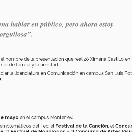
ena
hablar en público,
pero ahora estoy
orgullosa”.
l nombre de la presentación que realizó Ximena Castillo en
mor de familia y la amistad.
diar la licenciatura en Comunicación en campus San Luis Poto
o
.
 de mayo
en el campus Monterrey.
 emblemáticos del Tec: el
Festival de la Canción
, el
Concu
ce
, el
Festival de Monólogos
y el
Concurso de Artes Visu