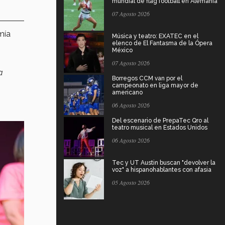
mundial de flag football en Alemania
07 Agosto 2026
mía
Música y teatro: EXATEC en el
elenco de El Fantasma de la Ópera
México
07 Agosto 2026
a
Borregos CCM van por el
campeonato en liga mayor de
americano
06 Agosto 2026
Del escenario de PrepaTec Qro al
teatro musical en Estados Unidos
06 Agosto 2026
Tec y UT Austin buscan "devolver la
voz" a hispanohablantes con afasia
05 Agosto 2026