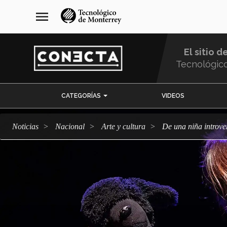
Pasar
navegación
menu
al
principal
contenido
principal
El sitio d
Tecnológic
Menu
CATEGORÍAS
VIDEOS
Comunidad
Noticias
Nacional
arte y cultura
De una niña intro