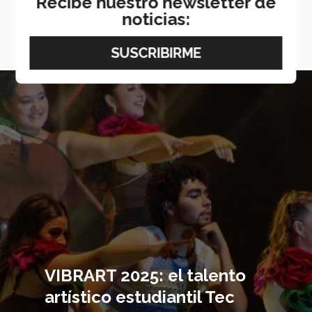
Recibe nuestro newsletter de
noticias:
navigate_next
VER MÁS
Imagen
principal
VIBRART 2025: el talento
artístico estudiantil Tec