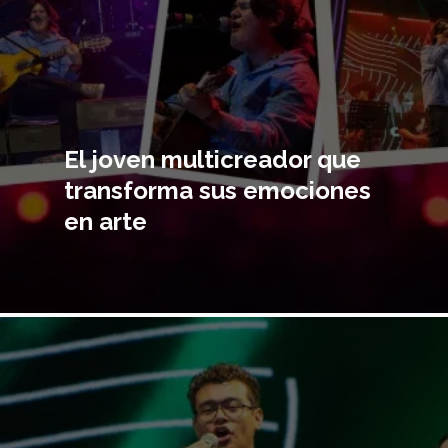
El joven multicreador que
transforma sus emociones
en arte
Imagen
principal