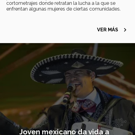
cortometrajes donde retratan la lucha a la que se
enfrentan algunas mujeres de ciertas comunidades.
navigate_next
VER MÁS
Imagen
principal
Joven mexicano da vida a