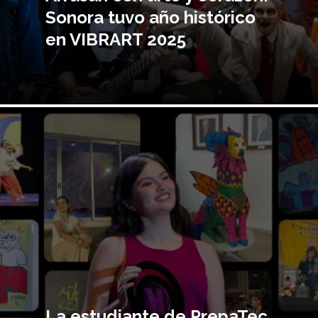
Sonora tuvo año histórico
en VIBRART 2025
Imagen
principal
La estudiante de PrepaTec