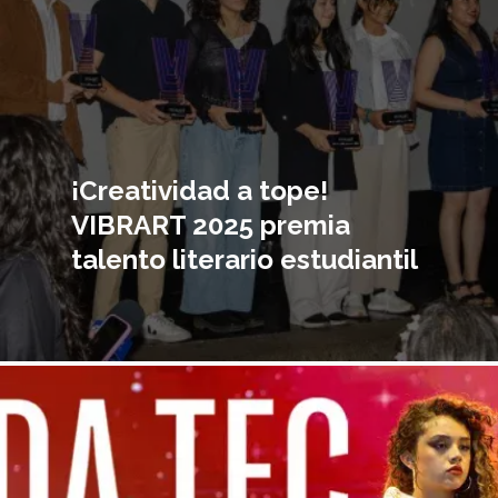
¡Creatividad a tope!
VIBRART 2025 premia
talento literario estudiantil
magen
incipal