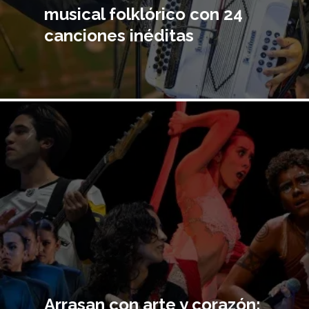
musical folklórico con 24
canciones inéditas
Imagen
principal
Arrasan con arte y corazón: