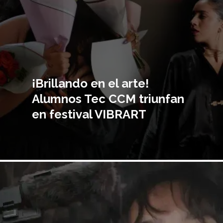
¡Brillando en el arte!
Alumnos Tec CCM triunfan
en festival VIBRART
magen
incipal