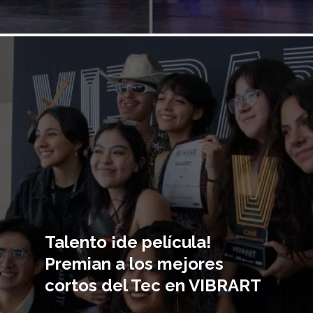
Imagen
principal
Talento ¡de película!
Premian a los mejores
cortos del Tec en VIBRART