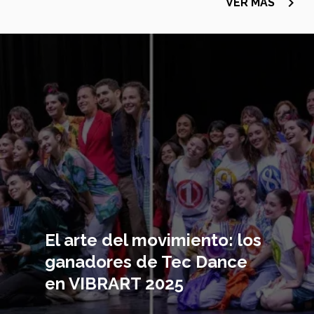
navigate_next
VER MÁS
Imagen
principal
El arte del movimiento: los
ganadores de Tec Dance
en VIBRART 2025