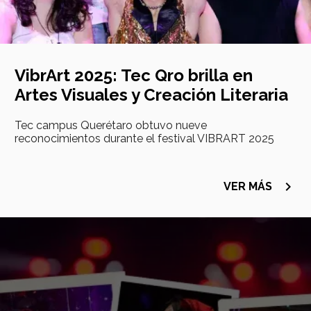
VibrArt 2025: Tec Qro brilla en
Artes Visuales y Creación Literaria
Tec campus Querétaro obtuvo nueve
reconocimientos durante el festival VIBRART 2025
navigate_next
VER MÁS
Imagen
principal