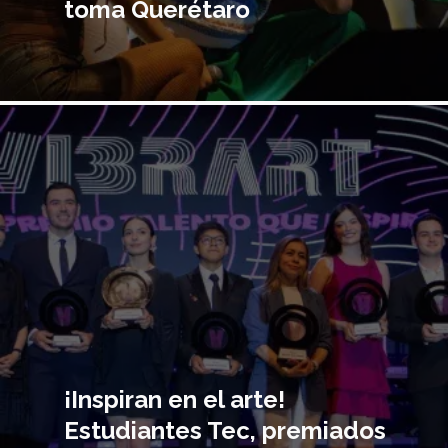
toma Querétaro
Imagen
principal
¡Inspiran en el arte!
Estudiantes Tec, premiados