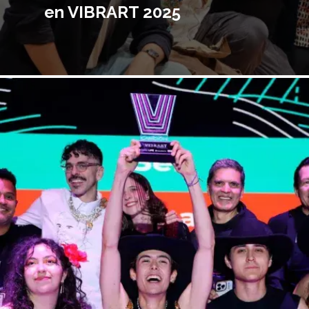
en VIBRART 2025
magen
incipal