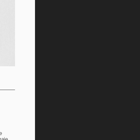
e
naje