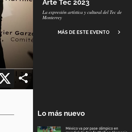
Arte Tec 2023
Subtítulo
La expresión artística y cultural del Tec de
Monterrey
navigate_next
MÁS DE ESTE EVENTO
cebook
X
Lo más nuevo
México va por pase olímpico en