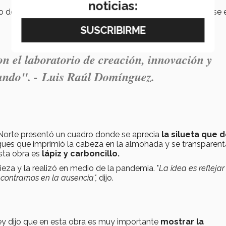
noticias:
de Francia pero su obra estuvo presente en el festival y se 
son el laboratorio de creación, innovación y
ndo". -
Luis Raúl Domínguez.
orte presentó un cuadro donde se aprecia
la silueta que d
iegues que imprimió la cabeza en la almohada y se transparent
esta obra es
lápiz y carboncillo.
ieza y la realizó en medio de la pandemia. "
La idea es reflejar
ontrarnos en la ausencia",
dijo.
y dijo que en esta obra es muy importante
mostrar la