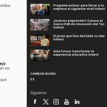
exhibe
Programa enlace: para llevar a tu
empresa al siguiente nivel (video)
¿Quieres emprender? Conoce el
nuevo HUB de Innovación del Tec
(video)
El joven que hizo del baile su vida
(video)
Aula Futura: transformar la
experiencia educativa (video)
ejó
Más que un festival cultural: así es
an las
la magia de VIBRART 2026 (video)
CAMBIAR IDIOMA
 que
ES
Javier Guzmán: investigación con
impacto social (video)
Síguenos
¡México, en el top del mundial de
robótica FIRST 2026! (video)