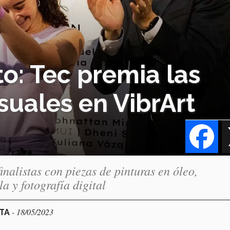
to: Tec premia las
suales en VibrArt
Fa
inalistas con piezas de pinturas en óleo,
a y fotografía digital
- 18/05/2023
CTA