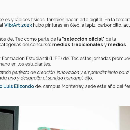
les y lápices físicos, también hacen arte digital. En la tercer
val
VibrArt 2023
hubo pinturas en óleo, a lápiz, carboncillo, ac
mnos del Tec como parte de la
"s
elección oficial"
de la
categorías del concurso:
medios tradicionales
y
medios
 Formación Estudiantil (LiFE) del Tec estas jornadas promue
umano en los estudiantes.
atorio perfecto de creación, innovación y emprendimiento para
ada uno y desarrolla el sentido humano”,
dijo.
o Luis Elizondo
del campus Monterrey, sede este año del fes