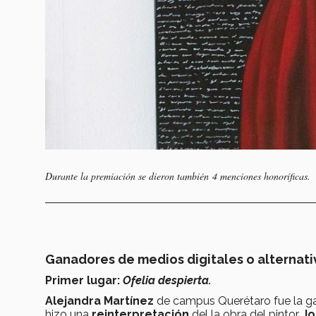
Durante la premiación se dieron también 4 menciones honoríficas.
Ganadores de
medios digitales o alternati
Primer lugar:
Ofelia despierta.
Alejandra Martínez
de campus Querétaro
fue la
g
hizo
una
reinterpretación
del la obra del pintor
Jo