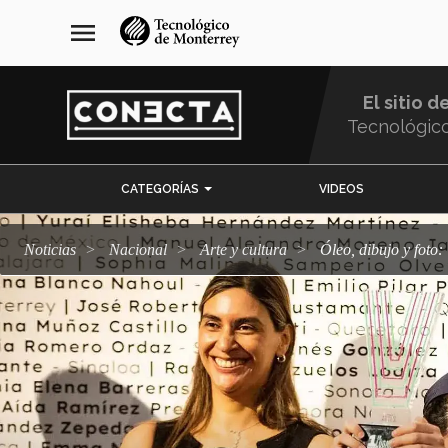
Pasar
navegación
menu
al
principal
contenido
principal
El sitio d
Tecnológic
Menu
CATEGORÍAS
VIDEOS
Comunidad
Noticias
Nacional
arte y cultura
Óleo, dibujo y fot