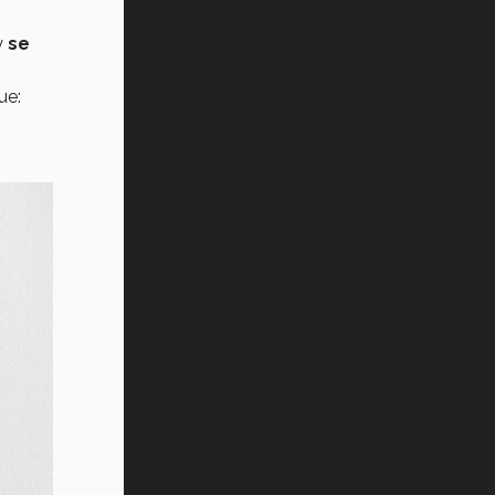
Vida Tec: Pasión, disciplina y
básquetbol, con Gael Adame
y
se
(video)
ue:
¿Cómo es el Modelo Educativo
Tec? (video)
Vida Tec: Feminismo e Inteligencia
Artificial, Paola Ricaurte (video)