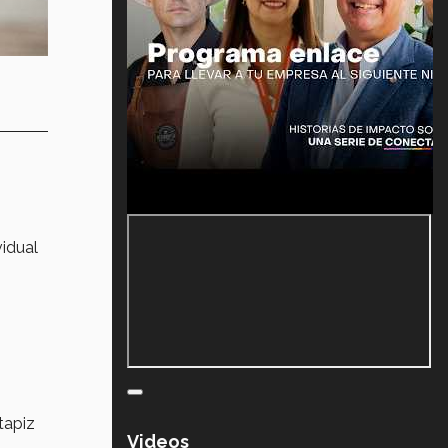
vidual
tapiz
Videos