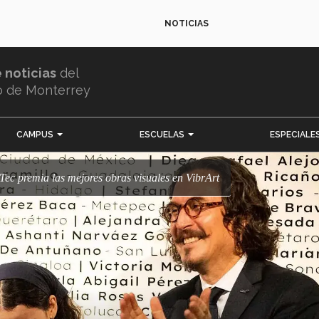
NOTICIAS
e noticias
del
o de Monterrey
CAMPUS
ESCUELAS
ESPECIALE
o: Tec premia las mejores obras visuales en VibrArt