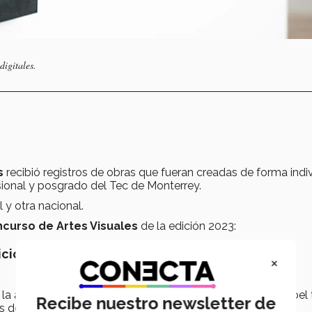
digitales.
s
s
recibió registros de obras que fueran creadas de forma indi
esional y posgrado del Tec de Monterrey.
 y otra nacional.
curso de Artes Visuales
de la edición 2023:
icionales
×
a a pintura al óleo. Retrata a una niña en medio de un papel 
Recibe nuestro newsletter de
s de color rojo.