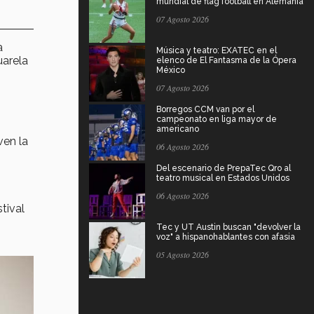
mundial de flag football en Alemania
07 Agosto 2026
a
Música y teatro: EXATEC en el
uarela
elenco de El Fantasma de la Ópera
México
07 Agosto 2026
Borregos CCM van por el
campeonato en liga mayor de
americano
ven la
06 Agosto 2026
Del escenario de PrepaTec Qro al
teatro musical en Estados Unidos
06 Agosto 2026
tival
Tec y UT Austin buscan "devolver la
voz" a hispanohablantes con afasia
05 Agosto 2026