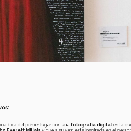
vos
:
anadora del primer lugar con una
fotografía digital
en la qu
hn Everett Millais
y que a su vez, esta inspirada en el
perso