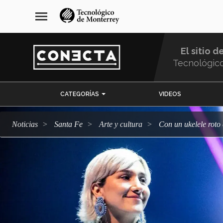
Pasar
navegación
menu
al
principal
contenido
principal
El sitio d
Tecnológic
Menu
CATEGORÍAS
VIDEOS
Comunidad
Noticias
Santa Fe
arte y cultura
Con un ukelele rot