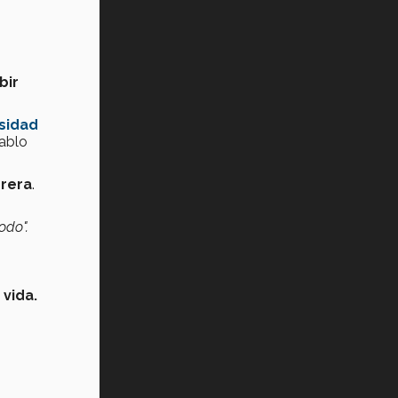
bir
sidad
ablo
rera
.
todo".
 vida.