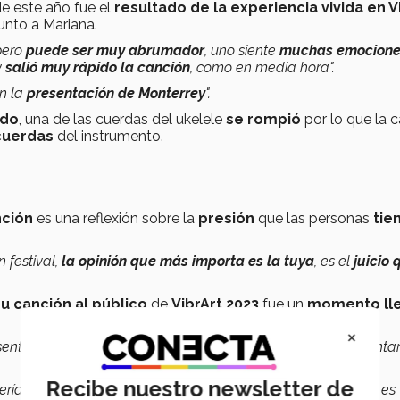
e este año fue el
resultado de la experiencia vivida en V
junto a Mariana.
 pero
puede ser muy abrumador
, uno siente
muchas emocione
y
salió muy rápido la canción
, como en media hora".
n la
presentación de Monterrey
".
ado
, una de las cuerdas del ukelele
se rompió
por lo que la 
 cuerdas
del instrumento.
nción
es una reflexión sobre la
presión
que las personas
tie
 festival,
la opinión que más importa es la tuya
, es el
juicio 
u canción al público
de
VibrArt 2023
fue un
momento ll
×
 sentimos la
ovación del público
cuando terminamos de cantar
Recibe nuestro newsletter de
ueríamos
aprovechar la oportunidad para practica
r lo que es