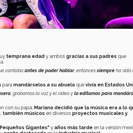
uy
temprana edad
y ambos
gracias a sus padres
que
a.
que cantaba
antes de poder hablar
, entonces
siempre
ha sido 
s
para
mandárselos a su abuela
que
vivía en Estados Un
asera
, grabamos la voz y el vídeo y
lo editamos para mandárs
ón con su papá,
Mariana decidió que la música era a lo q
s,
también músicos
en diversos
proyectos musicales y
Pequeños Gigantes"
y
años más tarde
en la versión mex