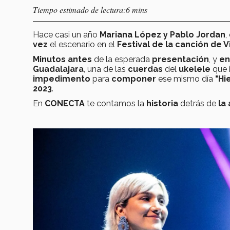
Tiempo estimado de lectura:6 mins
Hace casi un año
Mariana López y Pablo Jordan
,
vez
el escenario en el
Festival de la canción de V
Minutos antes
de la esperada
presentación
, y
en
Guadalajara
, una de las
cuerdas
del
ukelele
que i
impedimento
para
componer
ese mismo día
"Hie
2023
.
En
CONECTA
te contamos la
historia
detrás de
la