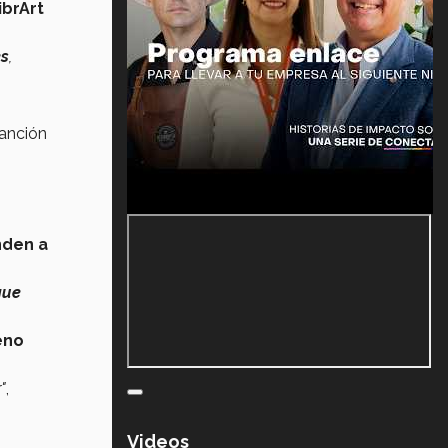
ibrArt
s
,
canción
nden a
que
eno
"
,
Videos