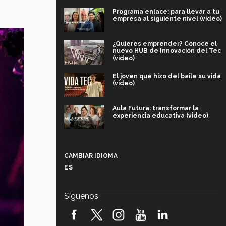
Programa enlace: para llevar a tu
empresa al siguiente nivel (video)
¿Quieres emprender? Conoce el
nuevo HUB de Innovación del Tec
(video)
El joven que hizo del baile su vida
(video)
Aula Futura: transformar la
experiencia educativa (video)
Más que un festival cultural: así es
la magia de VIBRART 2026 (video)
CAMBIAR IDIOMA
ES
Javier Guzmán: investigación con
impacto social (video)
Síguenos
¡México, en el top del mundial de
robótica FIRST 2026! (video)