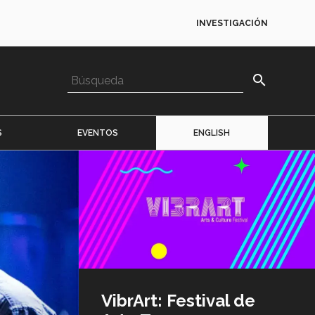
INVESTIGACIÓN
search
S
EVENTOS
ENGLISH
Imagen
o
logo
VibrArt: Festival de