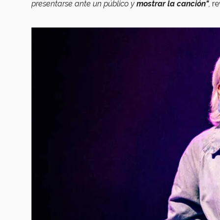
presentarse ante un público y
mostrar la canción"
,
re