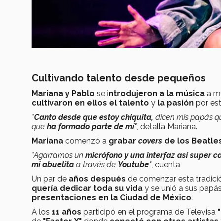
Cultivando talento desde pequeños
Mariana y Pablo
se i
ntrodujeron a la música
a m
cultivaron en ellos el talento
y
la pasión
por est
"
Canto desde que estoy chiquita,
dicen mis papás 
que
ha formado parte de mí
"
, detalla Mariana.
Mariana
comenzó a
grabar
covers
de los Beatle
"Agarramos un
micrófono y una interfaz así super c
mi abuelita
a través de
Youtube
"
, cuenta
Un par de
años después
de comenzar esta tradici
quería dedicar toda su vida
y se unió a sus papá
presentaciones en la Ciudad de México
.
A los
11 años
participó en el programa de Televisa
"