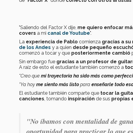
de
"Factor X"
donde
conectó con otros artistas
"Saliendo del Factor X dije,
me quiero enfocar más
covers
a mi
canal de Youtube
".
La
experiencia de Pablo
comienza
gracias a s
de los Andes
y a quien
desde pequeño escuchó
comenzó a tocar y que
posteriormente cambió
Sin embargo fue
gracias a un profesor de guitar
A raíz de esto el estudiante también comenzó a
toc
"Creo que
mi trayectoria ha sido más como perfecc
"Ya hoy
me siento más listo
para
enseñarle todo es
El estudiante también comparte que
tocar la guita
canciones
, tomando
inspiración
de sus
propias 
"No íbamos con mentalidad de ganar
oportunidad para practicar lo que es