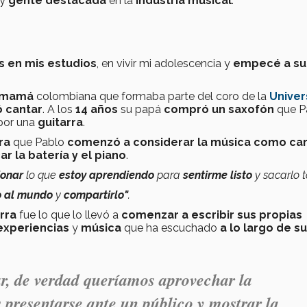
y
gente destacada
en la
industria musical
.
 en mis estudios
, en vivir mi adolescencia y
empecé a su
u mamá
colombiana que formaba parte del coro de la
Univer
 cantar
. A los
14 años
su papá
compró un saxofón
que P
por una
guitarra
.
ra
que Pablo
comenzó a considerar la música como car
ar la batería y el piano
.
ionar
lo que
estoy aprendiendo
para
sentirme listo
y sacarlo 
o al mundo
y
compartirlo"
.
rra
fue lo que lo llevó a
comenzar a escribir sus propias
experiencias
y
música
que ha escuchado
a lo largo de su
, de verdad queríamos aprovechar la
 presentarse ante un público y mostrar la