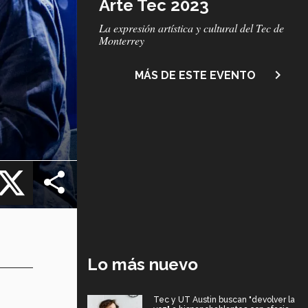
Arte Tec 2023
Subtítulo
La expresión artística y cultural del Tec de
Monterrey
navigate_next
MÁS DE ESTE EVENTO
cebook
X
,
Lo más nuevo
Tec y UT Austin buscan "devolver la