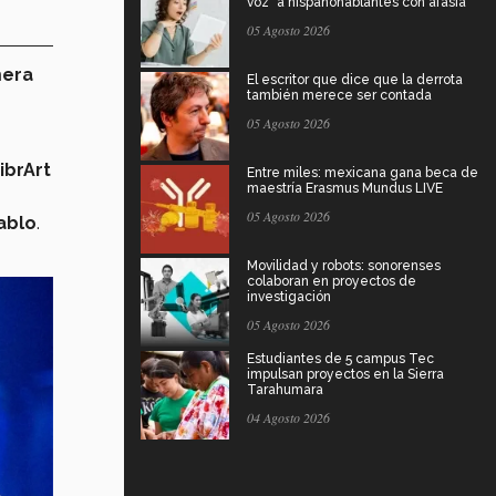
voz" a hispanohablantes con afasia
05 Agosto 2026
mera
El escritor que dice que la derrota
también merece ser contada
05 Agosto 2026
ibrArt
Entre miles: mexicana gana beca de
maestría Erasmus Mundus LIVE
05 Agosto 2026
ablo
.
Movilidad y robots: sonorenses
colaboran en proyectos de
investigación
05 Agosto 2026
Estudiantes de 5 campus Tec
impulsan proyectos en la Sierra
Tarahumara
04 Agosto 2026