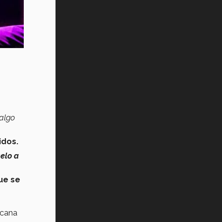
Vida Tec: Pasión, disciplina y
básquetbol, con Gael Adame
(video)
¿Cómo es el Modelo Educativo
Tec? (video)
Vida Tec: Feminismo e Inteligencia
Artificial, Paola Ricaurte (video)
algo
idos.
elo a
ue se
icana