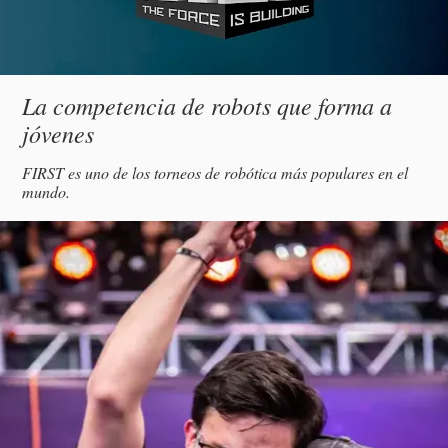
Subtítulo
La competencia de robots que forma a
jóvenes
Descripción
FIRST es uno de los torneos de robótica más populares en el
mundo.
magen
incipal