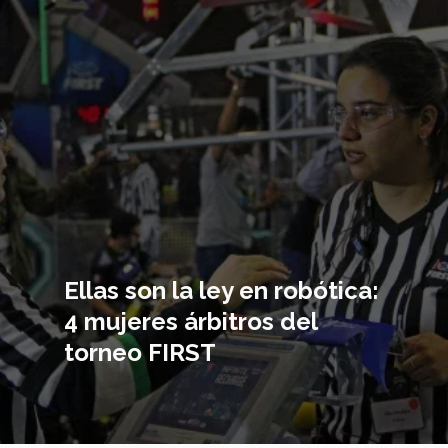
Imagen
principal
Ellas son la ley en robótica:
4 mujeres árbitros del
torneo FIRST