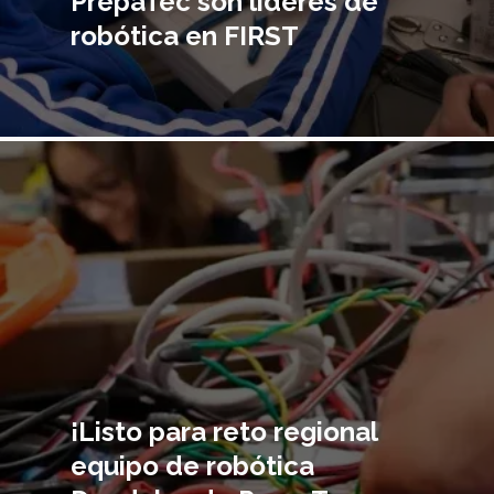
PrepaTec son líderes de
robótica en FIRST
Imagen
principal
¡Listo para reto regional
equipo de robótica