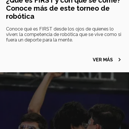
¿Qué es FIRST y con qué se come?
Conoce más de este torneo de
robótica
Conoce qué es FIRST desde los ojos de quienes lo
viven: la competencia de robótica que se vive como si
fuera un deporte para la mente.
navigate_next
VER MÁS
Imagen
principal