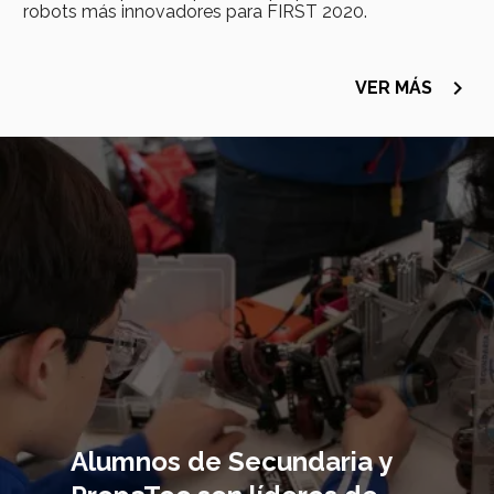
robots más innovadores para FIRST 2020.
navigate_next
VER MÁS
Imagen
principal
Alumnos de Secundaria y