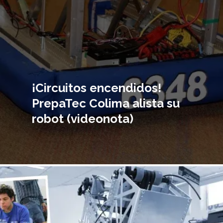
¡Circuitos encendidos!
PrepaTec Colima alista su
robot (videonota)
magen
incipal