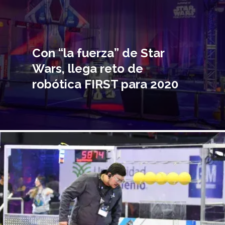
Con “la fuerza” de Star
Wars, llega reto de
robótica FIRST para 2020
magen
incipal