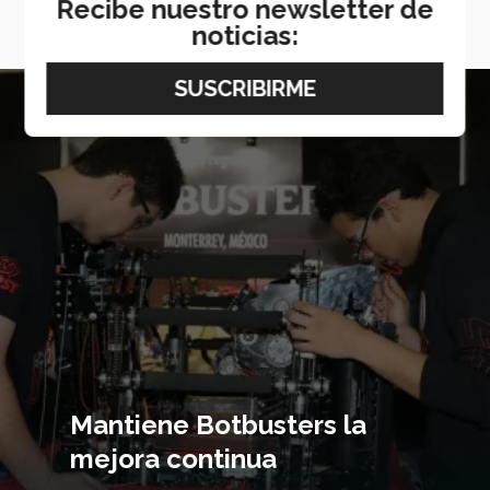
Recibe nuestro newsletter de
navigate_next
VER MÁS
noticias:
Imagen
principal
Mantiene Botbusters la
mejora continua