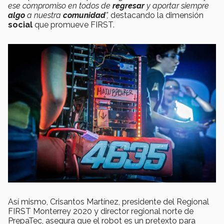
ese compromiso en todos de
regresar
y aportar siempre
algo
a nuestra
comunidad
”,
destacando la dimensión
social
que promueve FIRST.
Así mismo, Crisantos Martínez, presidente del Regional
FIRST Monterrey 2020 y director regional norte de
PrepaTec, asegura que el robot es un pretexto para