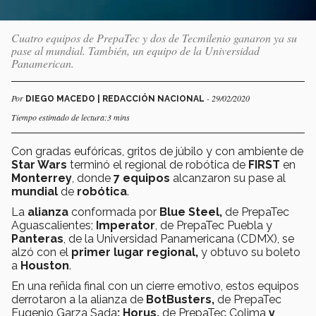
Cuatro equipos de PrepaTec y dos de Tecmilenio ganaron ya su
pase al mundial. También, un equipo de la Universidad
Panamerican.
Por
- 29/02/2020
DIEGO MACEDO | REDACCIÓN NACIONAL
Tiempo estimado de lectura:3 mins
Con gradas eufóricas, gritos de júbilo y con ambiente de
Star Wars
terminó el regional de robótica de
FIRST
en
Monterrey
, donde
7 equipos
alcanzaron su pase al
mundial
de
robótica
.
La
alianza
conformada por
Blue Steel,
de PrepaTec
Aguascalientes;
Imperator
, de PrepaTec Puebla y
Panteras
, de la Universidad Panamericana (CDMX), se
alzó con el
primer lugar regional,
y obtuvo su boleto
a
Houston
.
En una reñida final con un cierre emotivo, estos equipos
derrotaron a la alianza de
BotBusters,
de PrepaTec
Eugenio Garza Sada
; Horus,
de PrepaTec Colima
y