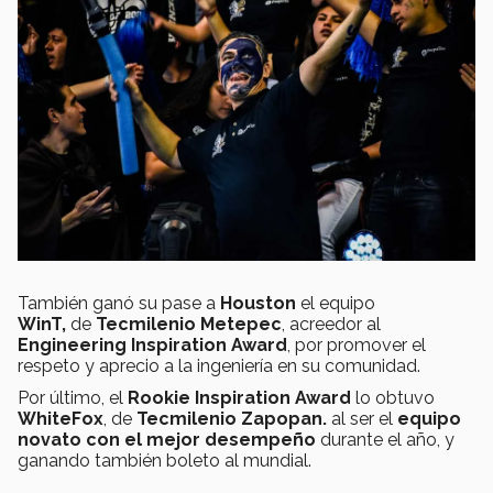
También ganó su pase a
Houston
el equipo
WinT,
de
Tecmilenio Metepec
, acreedor al
Engineering Inspiration Award
, por promover el
respeto y aprecio a la ingeniería en su comunidad.
Por último, el
Rookie Inspiration Award
lo obtuvo
WhiteFox
, de
Tecmilenio Zapopan.
al ser el
equipo
novato con el mejor desempeño
durante el año, y
ganando también boleto al mundial.