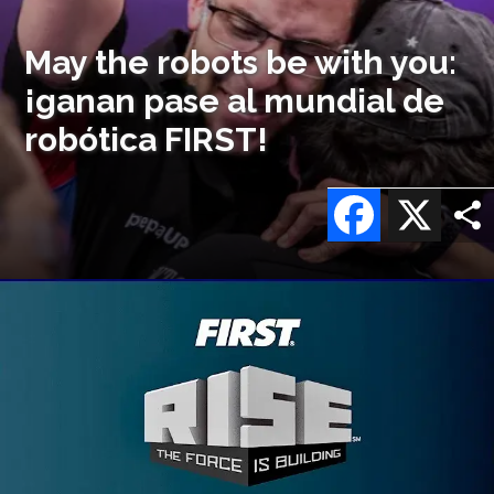
May the robots be with you:
¡ganan pase al mundial de
robótica FIRST!
Facebook
X
Imagen
o
logo