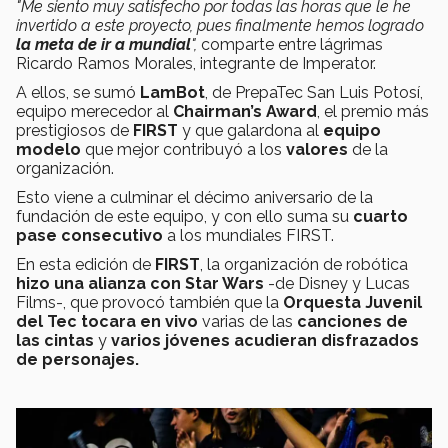
"Me siento muy satisfecho por todas las horas que le he
invertido a este proyecto, pues finalmente hemos logrado
la meta de ir a mundial
",
comparte entre lágrimas
Ricardo Ramos Morales, integrante de Imperator.
A ellos, se sumó
LamBot
, de PrepaTec San Luis Potosí,
equipo merecedor al
Chairman’s Award
, el premio más
prestigiosos de
FIRST
y que galardona al
equipo
modelo
que mejor contribuyó a los
valores
de la
organización.
Esto viene a culminar el décimo aniversario de la
fundación de este equipo, y con ello suma su
cuarto
pase consecutivo
a los mundiales FIRST.
En esta edición de
FIRST
, la organización de robótica
hizo una alianza con Star Wars
-de Disney y Lucas
Films-, que provocó también que la
Orquesta Juvenil
del Tec tocara en vivo
varias de las
canciones de
las cintas
y
varios jóvenes acudieran disfrazados
de personajes.