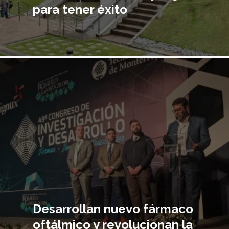
para tener éxito
Imagen
principal
Desarrollan nuevo fármaco
oftálmico y revolucionan la