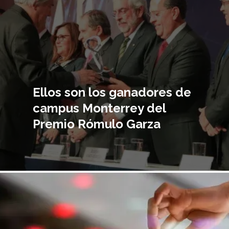
Ellos son los ganadores de
campus Monterrey del
Premio Rómulo Garza
magen
incipal