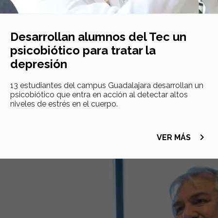
Desarrollan alumnos del Tec un
psicobiótico para tratar la
depresión
13 estudiantes del campus Guadalajara desarrollan un
psicobiótico que entra en acción al detectar altos
niveles de estrés en el cuerpo.
navigate_next
VER MÁS
Imagen
principal