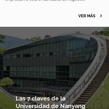
navigate_next
VER MÁS
Imagen
principal
Las 7 claves de la
Universidad de Nanyang