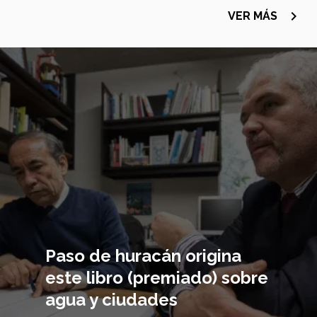
navigate_next
VER MÁS
Imagen
principal
Paso de huracán origina
este libro (premiado) sobre
agua y ciudades