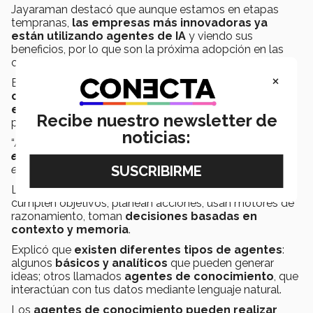
Jayaraman destacó que aunque estamos en etapas
tempranas,
las empresas más innovadoras ya
están utilizando agentes de IA
y viendo sus
beneficios, por lo que son la próxima adopción en las
organizaciones.
×
Estas nuevas identidades digitales
actúan y se
comportan como humanos en un entorno
empresarial
o en cualquier otro, y no solo entienden y
Recibe nuestro newsletter de
procesan datos, sino que también pueden actuar.
noticias:
“
Ahora un agente de
IA puede recibir instrucciones
específicas y hacer todas esas tareas por t
i, y
entregarte un resultado
”, dijo.
Los
agentes son entidades de
software
que
cumplen objetivos, planean acciones, usan motores de
razonamiento, toman
decisiones basadas en
contexto y memoria
.
Explicó que
existen diferentes tipos de agentes
:
algunos
básicos y analíticos
que pueden generar
ideas; otros llamados
agentes de conocimiento
, que
interactúan con tus datos mediante lenguaje natural.
Los
agentes de conocimiento pueden realizar