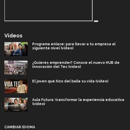
Videos
Programa enlace: para llevar a tu empresa al
siguiente nivel (video)
¿Quieres emprender? Conoce el nuevo HUB de
Innovación del Tec (video)
El joven que hizo del baile su vida (video)
Aula Futura: transformar la experiencia educativa
(video)
Más que un festival cultural: así es la magia de
VIBRART 2026 (video)
CAMBIAR IDIOMA