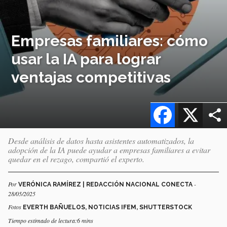
Empresas familiares: cómo
usar la IA para lograr
ventajas competitivas
Facebook
X
Desde análisis de datos hasta asistentes automatizados, la
adopción de la IA puede ayudar a empresas familiares a evitar
quedar en el rezago, compartió el experto.
Por
-
VERÓNICA RAMÍREZ | REDACCIÓN NACIONAL CONECTA
28/05/2025
Fotos
EVERTH BAÑUELOS, NOTICIAS IFEM, SHUTTERSTOCK
Tiempo estimado de lectura:6 mins