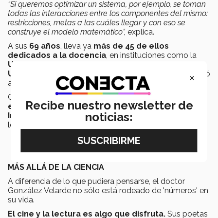
“Si queremos optimizar un sistema, por ejemplo, se toman
todas las interacciones entre los componentes del mismo:
restricciones, metas a las cuáles llegar y con eso se
construye el modelo matemático”,
explica.
A sus
69 años
, lleva ya
más de 45 de ellos
dedicados a la docencia
, en instituciones como la
Universidad Autónoma de Nuevo León
, la
Universidad de Texas en Austin
y desde 1990 se unió
×
al
Tec de Monterrey
, en su campus Monterrey.
Cuando apenas tenía dos años dentro del Tec,
se le
Recibe nuestro newsletter de
encomendó crear el doctorado en Ingeniería
noticias:
Industrial
, uno de los retos que considera ha sido de
los más relevantes dentro de la Institución.
MÁS ALLÁ DE LA CIENCIA
A diferencia de lo que pudiera pensarse, el doctor
González Velarde no sólo está rodeado de 'números' en
su vida.
El cine y la lectura es algo que disfruta.
Sus poetas