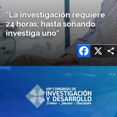
"La investigación requiere
24 horas; hasta soñando
investiga uno"
Facebook
X
Imagen
o
logo