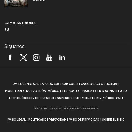
Más que un festival cultural: así es la magia de
VIBRART 2026 (video)
CAMBIAR IDIOMA
ES
Javier Guzmán: investigación con impacto social
(video)
Síguenos
¡México, en el top del mundial de robótica FIRST
2026! (video)
Vida Tec: Pasión, disciplina y básquetbol, con Gael
Adame (video)
A
AV. EUGENIO GARZA SADA 2501 SUR COL. TECNOLÓGICO C.P. 64849 |
L
¿Cómo es el Modelo Educativo Tec? (video)
MONTERREY, NUEVO LEÓN, MÉXICO | TEL. +52 (81) 8358-2000 D.R.© INSTITUTO
TECNOLÓGICO Y DE ESTUDIOS SUPERIORES DE MONTERREY, MÉXICO. 2018
Vida Tec: Feminismo e Inteligencia Artificial, Paola
*DEC-520912 PROGRAMAS EN MODALIDAD ESCOLARIZADA.
Ricaurte (video)
AVISO LEGAL
POLÍTICAS DE PRIVACIDAD
AVISO DE PRIVACIDAD
SOBRE EL SITIO