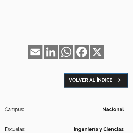
Email
LinkedIn
WhatsApp
Facebook
X
navigate_next
VOLVER AL ÍNDICE
Campus:
Nacional
Escuelas:
Ingeniería y Ciencias