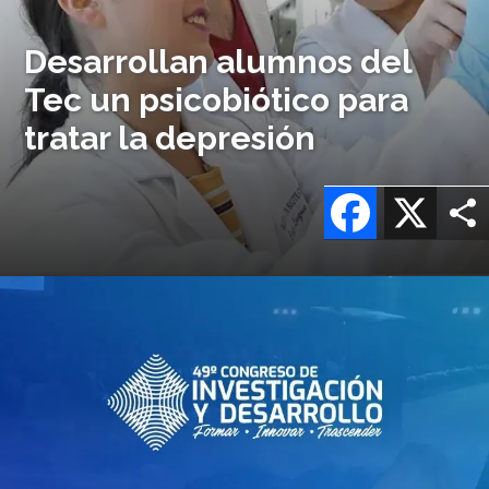
Desarrollan alumnos del
Tec un psicobiótico para
tratar la depresión
Facebook
X
Imagen
o
logo