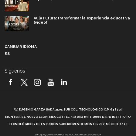
Aula Futura: transformar la experiencia educativa
(video)
Más que un festival cultural: así es la magia de
VIBRART 2026 (video)
CAMBIAR IDIOMA
ES
Javier Guzmán: investigación con impacto social
(video)
Síguenos
¡México, en el top del mundial de robótica FIRST
2026! (video)
Vida Tec: Pasión, disciplina y básquetbol, con Gael
Adame (video)
A
AV. EUGENIO GARZA SADA 2501 SUR COL. TECNOLÓGICO C.P. 64849 |
L
¿Cómo es el Modelo Educativo Tec? (video)
MONTERREY, NUEVO LEÓN, MÉXICO | TEL. +52 (81) 8358-2000 D.R.© INSTITUTO
TECNOLÓGICO Y DE ESTUDIOS SUPERIORES DE MONTERREY, MÉXICO. 2018
Vida Tec: Feminismo e Inteligencia Artificial, Paola
*DEC-520912 PROGRAMAS EN MODALIDAD ESCOLARIZADA.