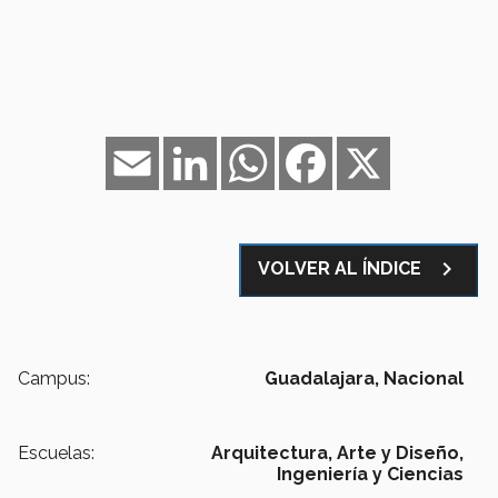
Email
LinkedIn
WhatsApp
Facebook
X
navigate_next
VOLVER AL ÍNDICE
Campus:
Guadalajara,
Nacional
Escuelas:
Arquitectura, Arte y Diseño,
Ingeniería y Ciencias