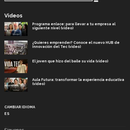
Videos
Programa enlace: para llevar a tu empresa al
siguiente nivel (video)
¿Quieres emprender? Conoce el nuevo HUB de
Innovación del Tec (video)
El joven que hizo del baile su vida (video)
Aula Futura: transformar la experiencia educativa
(video)
Más que un festival cultural: así es la magia de
VIBRART 2026 (video)
CAMBIAR IDIOMA
ES
Javier Guzmán: investigación con impacto social
(video)