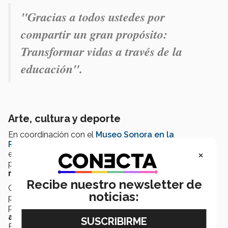
"Gracias a todos ustedes por
compartir un gran propósito:
Transformar vidas a través de la
educación".
Arte, cultura y deporte
En coordinación con el
Museo Sonora en la
Revolución
, el campus Ciudad Obregón montó la
×
exposición
“Mosaicos de Otoño”
, donde se
presentaron
obras de múltiples artistas
reconocidos
de la ciudad.
Recibe nuestro newsletter de
Con diversos
números musicales y de baile
, se
noticias:
presentó el
Ensamble 2023
, evento que contó con la
participación de más de 30 personas en escena entre
alumnos, egresados e invitados especiales.
En el marco del
80 aniversario del Tec de