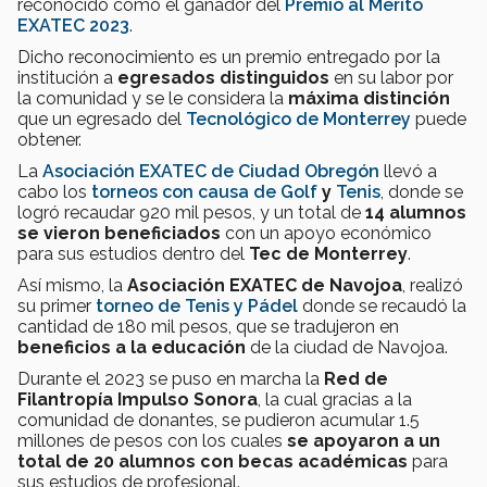
reconocido como el ganador del
Premio al Mérito
EXATEC 2023
.
Dicho reconocimiento es un premio entregado por la
institución a
egresados distinguidos
en su labor por
la comunidad y se le considera la
máxima distinción
que un egresado del
Tecnológico de Monterrey
puede
obtener.
La
Asociación EXATEC de Ciudad Obregón
llevó a
cabo los
torneos con causa de Golf
y
Tenis
, donde se
logró recaudar 920 mil pesos, y un total de
14 alumnos
se vieron beneficiados
con un apoyo económico
para sus estudios dentro del
Tec de Monterrey
.
Así mismo, la
Asociación EXATEC de Navojoa
, realizó
su primer
torneo de Tenis y Pádel
donde se recaudó la
cantidad de 180 mil pesos, que se tradujeron en
beneficios a la educación
de la ciudad de Navojoa.
Durante el 2023 se puso en marcha la
Red de
Filantropía Impulso Sonora
, la cual gracias a la
comunidad de donantes, se pudieron acumular 1.5
millones de pesos con los cuales
se apoyaron a un
total de 20 alumnos con becas académicas
para
sus estudios de profesional.