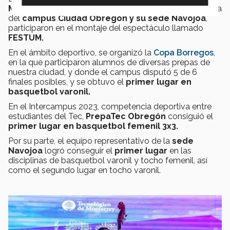
Monterrey
, un total de 23 alumnas y alumnos de danza
del
campus Ciudad Obregón y su sede Navojoa
,
participaron en el montaje del espectáculo llamado
FESTUM.
En el ámbito deportivo, se organizó la
Copa Borregos
,
en la que participaron alumnos de diversas prepas de
nuestra ciudad, y donde el campus
disputó 5 de 6
finales posibles, y se obtuvo el
primer lugar en
basquetbol varonil.
En el Intercampus 2023, competencia deportiva entre
estudiantes del Tec,
PrepaTec Obregón
consiguió el
primer lugar en basquetbol femenil 3x3.
Por su parte, el equipo representativo de la
sede
Navojoa
logró conseguir el
primer lugar
en las
disciplinas de basquetbol varonil y tocho femenil, así
como el segundo lugar en tocho varonil.