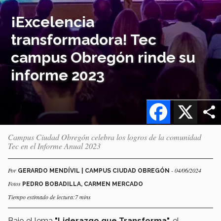
¡Excelencia
transformadora! Tec
campus Obregón rinde su
informe 2023
Facebook
X
Campus Ciudad Obregón celebra los logros de la comunidad
Tec en el Informe Anual 2023
Por
- 04/06/2024
GERARDO MENDÍVIL | CAMPUS CIUDAD OBREGÓN
Fotos
PEDRO BOBADILLA, CARMEN MERCADO
Tiempo estimado de lectura:7 mins
Bajo el lema
"Liderazgo que Transforma",
el