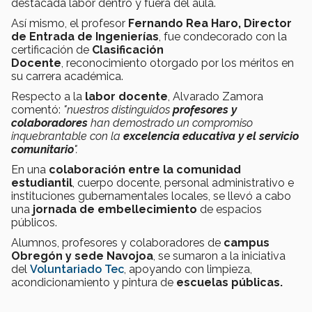
destacada labor dentro y fuera del aula.
Así mismo, el profesor
Fernando Rea Haro
, Director
de Entrada de Ingenierías
, fue condecorado con la
certificación de
Clasificación
Docente
, reconocimiento otorgado por los méritos en
su carrera académica.
Respecto a la
labor docente
, Alvarado Zamora
comentó:
"
nuestros distinguidos
profesores y
colaboradores
han demostrado un compromiso
inquebrantable con la
excelencia educativa y el servicio
comunitario
".
En una
colaboración entre la comunidad
estudiantil
, cuerpo docente, personal administrativo e
instituciones gubernamentales locales, se llevó a cabo
una
jornada de embellecimiento
de espacios
públicos.
Alumnos, profesores y colaboradores de
campus
Obregón y sede Navojoa
, se sumaron a la iniciativa
del
Voluntariado Tec
, apoyando con limpieza,
acondicionamiento y pintura de
escuelas públicas.