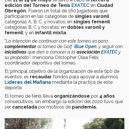
edición del Torneo de Tenis
EXATEC
en
Ciudad
Obregón
.
Fueron un total de 160 jugadores que
participaron en las categorías de
singles varonil
categorías A, B, C, y novatos; en
singles femenil
categorías B, C y novatas; en
dobles varonil y
femenil
; y en
infantil mixta
.
"
La intención de continuar con este torneo, es para
complementar
al torneo de Golf
Blue Open
, y seguir con
iniciativas
que den a conocer a la
asociación
EXATEC
y
su propósito"
, menciona Cristopher Olea Félix,
coordinador deportivo del torneo.
El principal objetivo de la organización de este tipo de
eventos, es
recaudar
fondos para apoyar a alumnos
L
íderes del Mañana
mediante la practica de este
deporte.
El torneo de tenis lleva
organizándose
por
4 años
consecutivos, sin embargo la edición del 2020 tuvo que
ser
cancelada
por motivos de
pandemia.