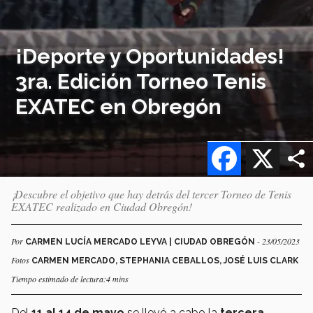
¡Deporte y Oportunidades!
3ra. Edición Torneo Tenis
EXATEC en Obregón
Facebook
X
¡Descubre el objetivo que hay detrás del tercer Torneo de Tenis
EXATEC realizado en Ciudad Obregón!
Por
- 23/05/2023
CARMEN LUCÍA MERCADO LEYVA | CIUDAD OBREGÓN
Fotos
CARMEN MERCADO, STEPHANIA CEBALLOS, JOSÉ LUIS CLARK
Tiempo estimado de lectura:4 mins
Del
11 al 14 de mayo
se llevó a cabo la
tercera