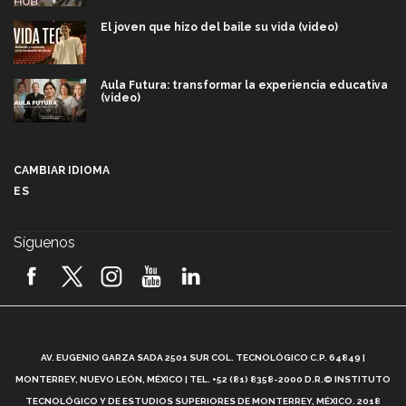
El joven que hizo del baile su vida (video)
Aula Futura: transformar la experiencia educativa
(video)
Más que un festival cultural: así es la magia de
VIBRART 2026 (video)
CAMBIAR IDIOMA
ES
Javier Guzmán: investigación con impacto social
(video)
Síguenos
¡México, en el top del mundial de robótica FIRST
2026! (video)
Vida Tec: Pasión, disciplina y básquetbol, con Gael
Adame (video)
A
AV. EUGENIO GARZA SADA 2501 SUR COL. TECNOLÓGICO C.P. 64849 |
L
¿Cómo es el Modelo Educativo Tec? (video)
MONTERREY, NUEVO LEÓN, MÉXICO | TEL. +52 (81) 8358-2000 D.R.© INSTITUTO
TECNOLÓGICO Y DE ESTUDIOS SUPERIORES DE MONTERREY, MÉXICO. 2018