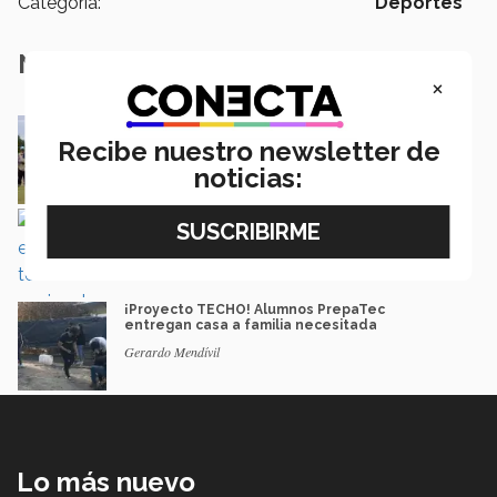
Categoría:
Deportes
Notas Relacionadas
×
¡Blue Open! Séptimo torneo de golf EXATEC
en Obregón (Fotogalería)
Recibe nuestro newsletter de
José Luis Clark
noticias:
Domina el Tec el tenis nacional
Gabriel Vázquez
¡Proyecto TECHO! Alumnos PrepaTec
entregan casa a familia necesitada
Gerardo Mendívil
Lo más nuevo