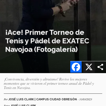
¡Ace! Primer Torneo de
Tenis y Pádel de EXATEC
Navojoa (Fotogalería)
Facebook
X
¡Convivencia, diversión y altruismo! Revive los mejores
momentos que se vivieron el primer torneo anual de Pádel y
Tenis en Navojoa.
Por
- 31/03/2023
JOSÉ LUIS CLARK | CAMPUS CIUDAD OBREGÓN
Fotos
JOSÉ LUIS CLARK