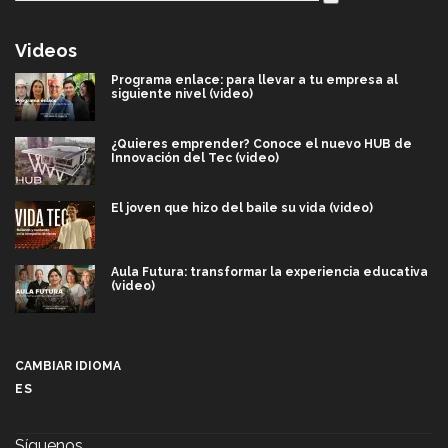
Videos
Programa enlace: para llevar a tu empresa al
siguiente nivel (video)
¿Quieres emprender? Conoce el nuevo HUB de
Innovación del Tec (video)
El joven que hizo del baile su vida (video)
Aula Futura: transformar la experiencia educativa
(video)
Más que un festival cultural: así es la magia de
VIBRART 2026 (video)
CAMBIAR IDIOMA
ES
Javier Guzmán: investigación con impacto social
(video)
Síguenos