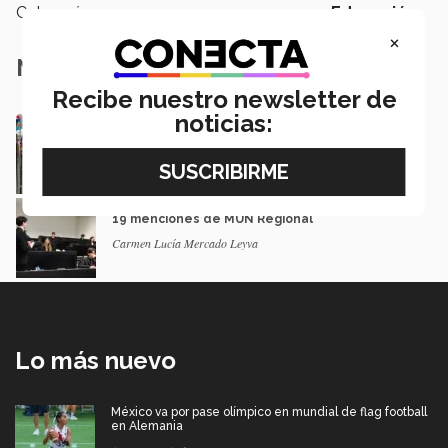
Categoría:
Educación
×
Notas Relacionadas
Recibe nuestro newsletter de
noticias:
"Debatiendo sin fronteras": TecMUN Morelia
se vuelve internacional
AITANA VÁZQUEZ RIOS | CAMPUS MORELIA
¡Obregón destaca! Campus COB vuelve con
19 menciones de MUN Regional
Carmen Lucía Mercado Leyva
Lo más nuevo
México va por pase olímpico en mundial de flag football
en Alemania