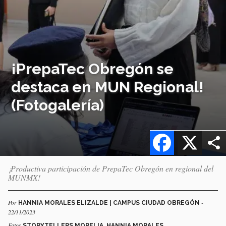
¡PrepaTec Obregón se
destaca en MUN Regional!
(Fotogalería)
Facebook
X
¡Productiva participación de PrepaTec Obregón en regional del
MUNMX!
Por
-
HANNIA MORALES ELIZALDE | CAMPUS CIUDAD OBREGÓN
22/11/2023
Fotos
STORYTELLERS MORELIA, HANNIA MORALES