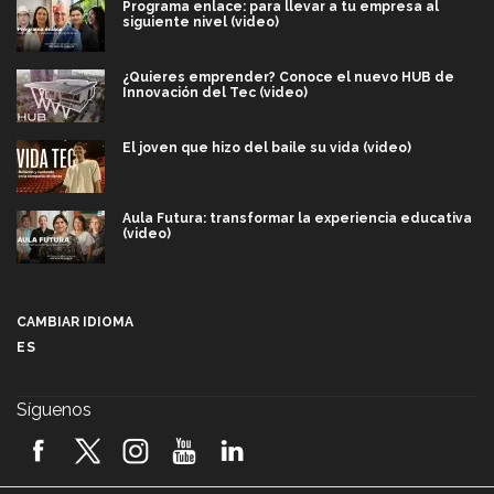
Programa enlace: para llevar a tu empresa al
siguiente nivel (video)
¿Quieres emprender? Conoce el nuevo HUB de
Innovación del Tec (video)
El joven que hizo del baile su vida (video)
Aula Futura: transformar la experiencia educativa
(video)
Más que un festival cultural: así es la magia de
VIBRART 2026 (video)
CAMBIAR IDIOMA
ES
Javier Guzmán: investigación con impacto social
(video)
Síguenos
¡México, en el top del mundial de robótica FIRST
2026! (video)