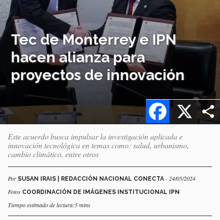
Tec de Monterrey e IPN
hacen alianza para
proyectos de innovación
Facebook
X
Este acuerdo busca impulsar la investigación aplicada e
innovación tecnológica en temas como: salud, urbanismo,
cambio climático, entre otros
Por
- 24/05/2024
SUSAN IRAIS | REDACCIÓN NACIONAL CONECTA
Fotos
COORDINACIÓN DE IMÁGENES INSTITUCIONAL IPN
Tiempo estimado de lectura:5 mins