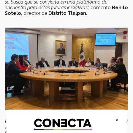
se busca que se convierta en una plataforma de
encuentro para estas futuras iniciativas",
comentó
Benito
Sotelo,
director de
Distrito Tlalpan.
×
Líderes del Tec de Monterrey y Instituto Politécnico Nacional firmaron el
convenio en la Sala de Ex Directores, del edificio de la Dirección
General del IPN. (Foto: durandesigner studio)