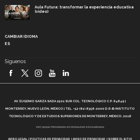
Aula Futura: transformar la experiencia educativa
(video)
Más que un festival cultural: así es la magia de
VIBRART 2026 (video)
CAMBIAR IDIOMA
ES
Javier Guzmán: investigación con impacto social
(video)
Síguenos
¡México, en el top del mundial de robótica FIRST
2026! (video)
Vida Tec: Pasión, disciplina y básquetbol, con Gael
Adame (video)
A
AV. EUGENIO GARZA SADA 2501 SUR COL. TECNOLÓGICO C.P. 64849 |
L
¿Cómo es el Modelo Educativo Tec? (video)
MONTERREY, NUEVO LEÓN, MÉXICO | TEL. +52 (81) 8358-2000 D.R.© INSTITUTO
TECNOLÓGICO Y DE ESTUDIOS SUPERIORES DE MONTERREY, MÉXICO. 2018
Vida Tec: Feminismo e Inteligencia Artificial, Paola
*DEC-520912 PROGRAMAS EN MODALIDAD ESCOLARIZADA.
Ricaurte (video)
AVISO LEGAL
POLÍTICAS DE PRIVACIDAD
AVISO DE PRIVACIDAD
SOBRE EL SITIO