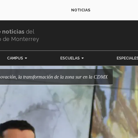
NOTICIAS
e noticias
del
o de Monterrey
CAMPUS
ESCUELAS
ESPECIALE
Innovación, la transformación de la zona sur en la CDMX