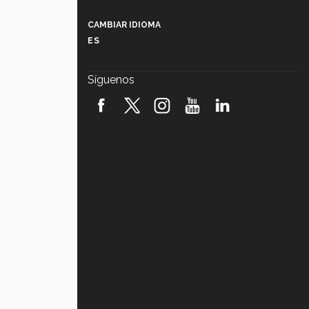
Más que un festival cultural: así es
la magia de VIBRART 2026 (video)
CAMBIAR IDIOMA
ES
Javier Guzmán: investigación con
impacto social (video)
Síguenos
¡México, en el top del mundial de
robótica FIRST 2026! (video)
Vida Tec: Pasión, disciplina y
básquetbol, con Gael Adame
(video)
¿Cómo es el Modelo Educativo
Tec? (video)
Vida Tec: Feminismo e Inteligencia
Artificial, Paola Ricaurte (video)