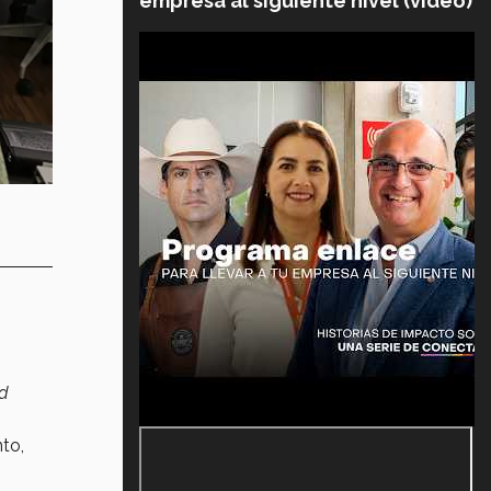
empresa al siguiente nivel (video)
ad
to,