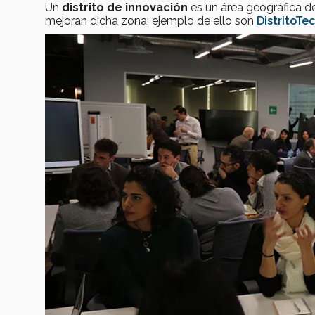
Un
distrito de innovación
es un área geográfica 
mejoran dicha zona; ejemplo de ello son
DistritoTec