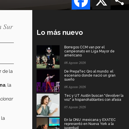
a Sur
Lo más nuevo
Borregos CCM van por el
campeonato en Liga Mayor de
americano
06 Agosto 2026
r de la
De PrepaTec Qro al mundo: el
escenario donde nació un gran
sueño
ana
, la
06 Agosto 2026
Tec y UT Austin buscan "devolver la
ncionar
voz" a hispanohablantes con afasia
05 Agosto 2026
 la
En la ONU: mexicana y EXATEC
representó en Nueva York a la
juventud