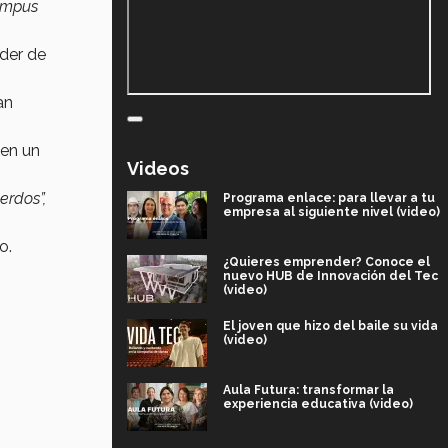
campus
der de
an
 en un
Videos
erdos”,
Programa enlace: para llevar a tu
empresa al siguiente nivel (video)
o.
¿Quieres emprender? Conoce el
nuevo HUB de Innovación del Tec
(video)
El joven que hizo del baile su vida
(video)
Aula Futura: transformar la
experiencia educativa (video)