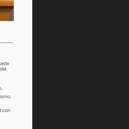
 sede
 del
o.
ismo:
d con