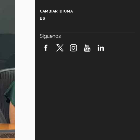
Más que un festival cultural: así es
la magia de VIBRART 2026 (video)
CAMBIAR IDIOMA
ES
Javier Guzmán: investigación con
impacto social (video)
Síguenos
¡México, en el top del mundial de
robótica FIRST 2026! (video)
Vida Tec: Pasión, disciplina y
básquetbol, con Gael Adame
(video)
¿Cómo es el Modelo Educativo
Tec? (video)
Vida Tec: Feminismo e Inteligencia
Artificial, Paola Ricaurte (video)