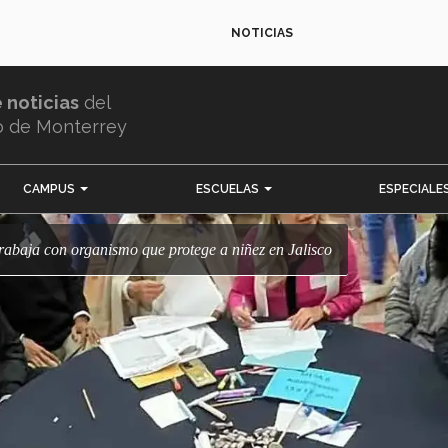
NOTICIAS
e noticias
del
o de Monterrey
CAMPUS
ESCUELAS
ESPECIALE
 trabaja con organismo que protege a niñez en Jalisco