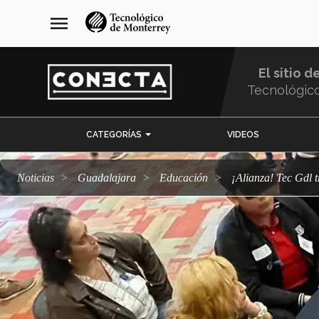
Pasar
navegación
menu
al
principal
contenido
principal
El sitio d
Tecnológic
Menu
CATEGORÍAS
VIDEOS
Comunidad
Noticias
Guadalajara
Educación
¡Alianza! Tec Gdl