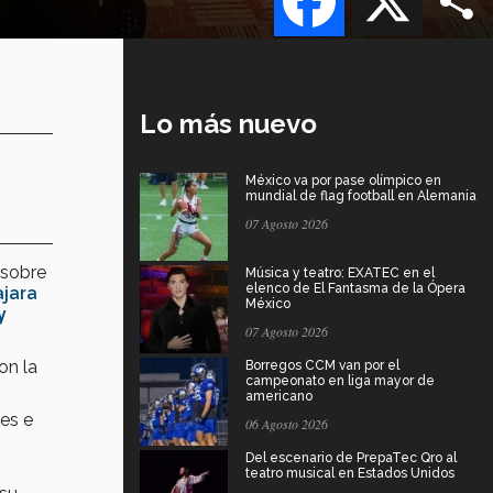
Lo más nuevo
México va por pase olímpico en
mundial de flag football en Alemania
07 Agosto 2026
sobre
Música y teatro: EXATEC en el
elenco de El Fantasma de la Ópera
jara
México
y
07 Agosto 2026
con la
Borregos CCM van por el
campeonato en liga mayor de
americano
les e
06 Agosto 2026
Del escenario de PrepaTec Qro al
teatro musical en Estados Unidos