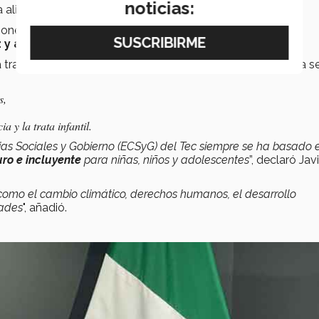
noticias:
 aliada estratégica del Tec.
iones han consolidado la colaboración en
proyectos o
z y adolescencia
.
a través del departamento de Derecho del Tec Guadalajara s
s,
 y la trata infantil.
ias Sociales y Gobierno (ECSyG) del Tec siempre se ha basado 
ro e incluyente
para niñas, niños y adolescentes
”, declaró Jav
omo el cambio climático, derechos humanos, el desarrollo
dades
", añadió.