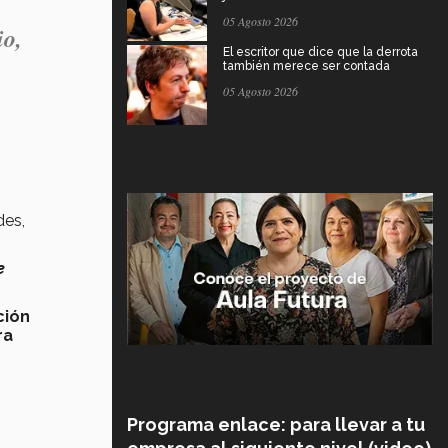
05 Agosto 2026
io,
El escritor que dice que la derrota
también merece ser contada
05 Agosto 2026
des,
e
ción
ra
Programa enlace: para llevar a tu