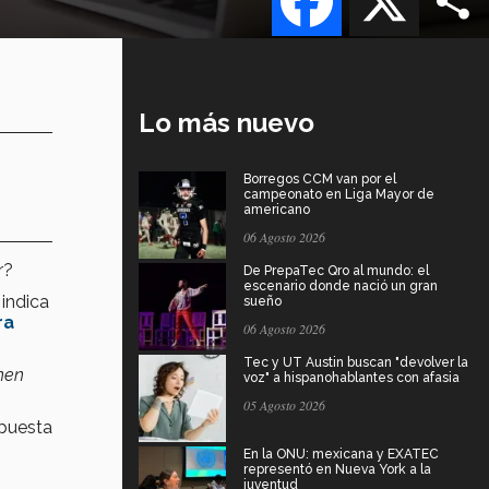
Lo más nuevo
Borregos CCM van por el
campeonato en Liga Mayor de
americano
06 Agosto 2026
r?
De PrepaTec Qro al mundo: el
escenario donde nació un gran
indica
sueño
ra
06 Agosto 2026
Tec y UT Austin buscan "devolver la
nen
voz" a hispanohablantes con afasia
05 Agosto 2026
opuesta
En la ONU: mexicana y EXATEC
representó en Nueva York a la
juventud