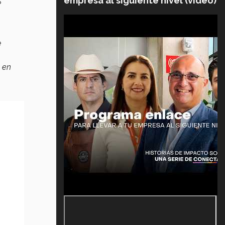
empresa al siguiente nivel (video)
?
e
s en