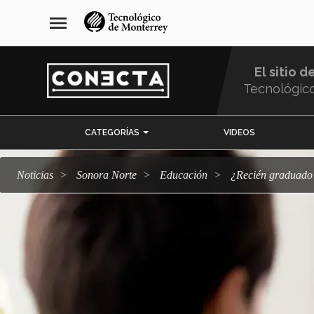
Pasar
navegación
menu
al
principal
contenido
principal
El sitio d
Tecnológic
Menu
CATEGORÍAS
VIDEOS
Comunidad
Noticias
Sonora Norte
Educación
¿Recién graduad