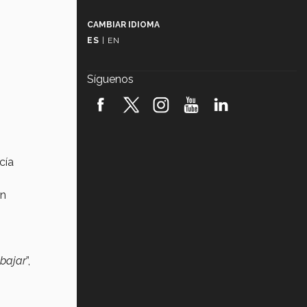
Más que un festival cultural: así es
la magia de VIBRART 2026 (video)
CAMBIAR IDIOMA
ES
|
EN
Javier Guzmán: investigación con
impacto social (video)
Síguenos
¡México, en el top del mundial de
robótica FIRST 2026! (video)
Vida Tec: Pasión, disciplina y
básquetbol, con Gael Adame
(video)
cía
¿Cómo es el Modelo Educativo
Tec? (video)
en
Vida Tec: Feminismo e Inteligencia
Artificial, Paola Ricaurte (video)
abajar
”,