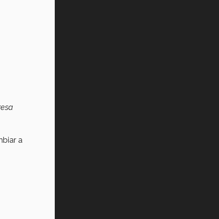
resa
mbiar a