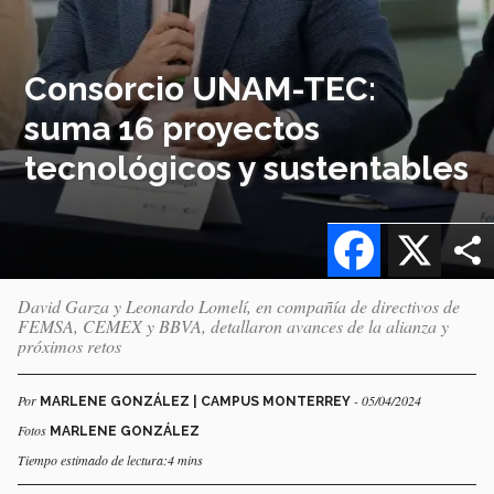
Consorcio UNAM-TEC:
suma 16 proyectos
tecnológicos y sustentables
Facebook
X
David Garza y Leonardo Lomelí, en compañía de directivos de
FEMSA, CEMEX y BBVA, detallaron avances de la alianza y
próximos retos
Por
- 05/04/2024
MARLENE GONZÁLEZ | CAMPUS MONTERREY
Fotos
MARLENE GONZÁLEZ
Tiempo estimado de lectura:4 mins