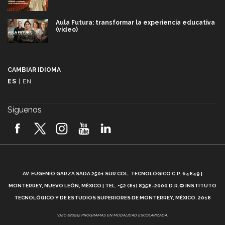
Aula Futura: transformar la experiencia educativa
(video)
Más que un festival cultural: así es la magia de
VIBRART 2026 (video)
CAMBIAR IDIOMA
ES
|
EN
Javier Guzmán: investigación con impacto social
(video)
Síguenos
¡México, en el top del mundial de robótica FIRST
2026! (video)
Vida Tec: Pasión, disciplina y básquetbol, con Gael
Adame (video)
A
AV. EUGENIO GARZA SADA 2501 SUR COL. TECNOLÓGICO C.P. 64849 |
L
¿Cómo es el Modelo Educativo Tec? (video)
MONTERREY, NUEVO LEÓN, MÉXICO | TEL. +52 (81) 8358-2000 D.R.© INSTITUTO
TECNOLÓGICO Y DE ESTUDIOS SUPERIORES DE MONTERREY, MÉXICO. 2018
Vida Tec: Feminismo e Inteligencia Artificial, Paola
*DEC-520912 PROGRAMAS EN MODALIDAD ESCOLARIZADA.
Ricaurte (video)