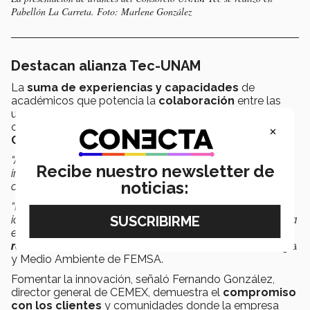
Pabellón La Carreta. Foto: Marlene González
Destacan alianza Tec-UNAM
La
suma de experiencias y capacidades
de
académicos que potencia la
colaboración
entre las
universidades del
Tec y UNAM
fue una de las
×
cualidades que destacaron directivos de
FEMSA,
CEMEX y BBVA
.
“Al participar en el consorcio hemos visto cómo ambas
Recibe nuestro newsletter de
instituciones han colaborado en trabajar de una manera
noticias:
coordinada y eficiente.
“Fue muy visible para nosotros el ver cómo se
identificaban las capacidades y los potenciales que había
en los grupos, eso ha sido muy positivo
para lograr
resultados
”
, comentó Víctor Treviño, director de Energía
y Medio Ambiente de FEMSA.
Fomentar la innovación, señaló Fernando González,
director general de CEMEX, demuestra el
compromiso
con los clientes
y comunidades donde la empresa