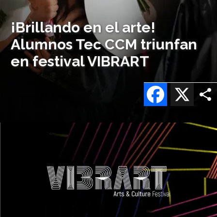
¡Brillando en el arte!
Alumnos Tec CCM triunfan
en festival VIBRART
Facebook
X
Imagen
o
logo