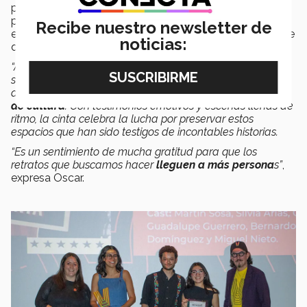
paso del tiempo ante la amenaza del cierre; en gran
parte debido a su comunidad, que no ha permitido que
Recibe nuestro newsletter de
el paso del tiempo juegue en contra de launión y el baile
noticias:
que en ellos ocurre.
“A través de este documental, exploramos cómo el baile
se convierte en memoria,
manteniendo viva la esencia
de estos lugares que son más que salones: son
refugios
de cultura
. Con testimonios emotivos y escenas llenas de
ritmo, la cinta celebra la lucha por preservar estos
espacios que han sido testigos de incontables historias.
“Es un sentimiento de mucha gratitud para que los
retratos que buscamos hacer
lleguen a más persona
s”
,
expresa Oscar.