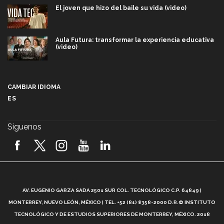
El joven que hizo del baile su vida (video)
Aula Futura: transformar la experiencia educativa
(video)
Más que un festival cultural: así es la magia de
VIBRART 2026 (video)
CAMBIAR IDIOMA
ES
Javier Guzmán: investigación con impacto social
(video)
Síguenos
¡México, en el top del mundial de robótica FIRST
2026! (video)
Vida Tec: Pasión, disciplina y básquetbol, con Gael
Adame (video)
A
AV. EUGENIO GARZA SADA 2501 SUR COL. TECNOLÓGICO C.P. 64849 |
L
¿Cómo es el Modelo Educativo Tec? (video)
MONTERREY, NUEVO LEÓN, MÉXICO | TEL. +52 (81) 8358-2000 D.R.© INSTITUTO
TECNOLÓGICO Y DE ESTUDIOS SUPERIORES DE MONTERREY, MÉXICO. 2018