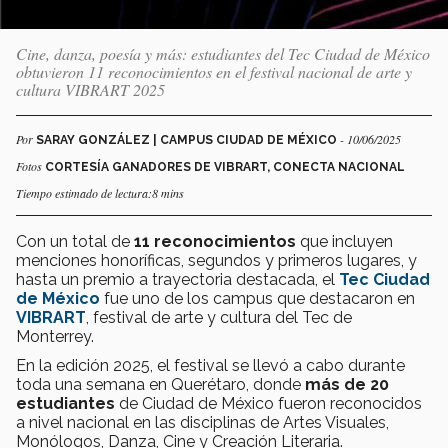
Cine, danza, poesía y más: estudiantes del Tec Ciudad de México
obtuvieron 11 reconocimientos en el festival nacional de arte y
cultura VIBRART 2025
Por
- 10/06/2025
SARAY GONZÁLEZ | CAMPUS CIUDAD DE MÉXICO
Fotos
CORTESÍA GANADORES DE VIBRART, CONECTA NACIONAL
Tiempo estimado de lectura:8 mins
Con un total de
11 reconocimientos
que incluyen
menciones honoríficas, segundos y primeros lugares, y
hasta un premio a trayectoria destacada, el
Tec Ciudad
de México
fue uno de los campus que destacaron en
VIBRART
, festival de arte y cultura del Tec de
Monterrey.
En la edición 2025, el festival se llevó a cabo durante
toda una semana en Querétaro, donde
más de 20
estudiantes
de Ciudad de México fueron reconocidos
a nivel nacional en las disciplinas de Artes Visuales,
Monólogos, Danza, Cine y Creación Literaria.