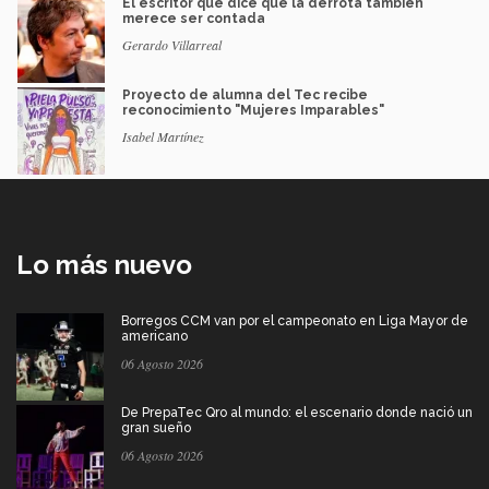
El escritor que dice que la derrota también
merece ser contada
Gerardo Villarreal
Proyecto de alumna del Tec recibe
reconocimiento "Mujeres Imparables"
Isabel Martínez
Lo más nuevo
Borregos CCM van por el campeonato en Liga Mayor de
americano
06 Agosto 2026
De PrepaTec Qro al mundo: el escenario donde nació un
gran sueño
06 Agosto 2026