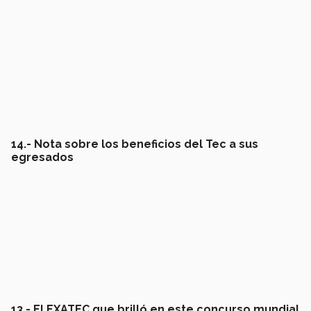
14.- Nota sobre los beneficios del Tec a sus
egresados
13.- El EXATEC que brilló en este concurso mundial