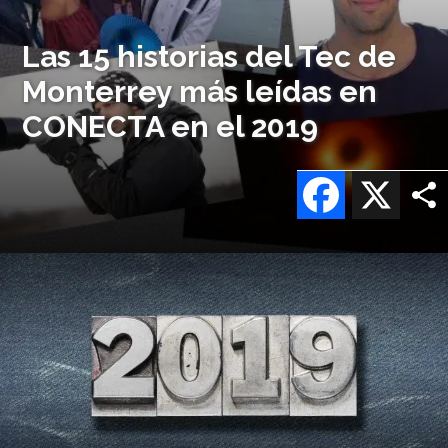
Las 15 historias del Tec de
Monterrey más leídas en
CONECTA en el 2019
Facebook
X
Imagen
o
logo