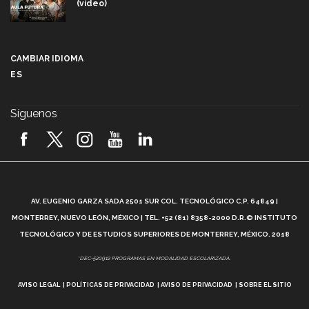
(video)
Más que un festival cultural: así es la magia de
VIBRART 2026 (video)
CAMBIAR IDIOMA
ES
Javier Guzmán: investigación con impacto social
(video)
Síguenos
¡México, en el top del mundial de robótica FIRST
2026! (video)
Vida Tec: Pasión, disciplina y básquetbol, con Gael
Adame (video)
A
AV. EUGENIO GARZA SADA 2501 SUR COL. TECNOLÓGICO C.P. 64849 |
L
¿Cómo es el Modelo Educativo Tec? (video)
MONTERREY, NUEVO LEÓN, MÉXICO | TEL. +52 (81) 8358-2000 D.R.© INSTITUTO
TECNOLÓGICO Y DE ESTUDIOS SUPERIORES DE MONTERREY, MÉXICO. 2018
Vida Tec: Feminismo e Inteligencia Artificial, Paola
*DEC-520912 PROGRAMAS EN MODALIDAD ESCOLARIZADA.
Ricaurte (video)
AVISO LEGAL
POLÍTICAS DE PRIVACIDAD
AVISO DE PRIVACIDAD
SOBRE EL SITIO