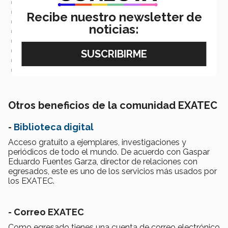
Muebles de oficina
Productos orgánicos
Recibe nuestro newsletter de
Espacios de oficina privada y
coworks
noticias:
Servicios automotrices
Restaurantes
Gimnasios
Renta de espacios deportivos
Otros más.
Otros beneficios de la comunidad EXATEC
-
Biblioteca digital
Acceso gratuito a ejemplares, investigaciones y
periódicos de todo el mundo. De acuerdo con Gaspar
Eduardo Fuentes Garza, director de relaciones con
egresados, este es uno de los servicios más usados por
los EXATEC.
- Correo EXATEC
Como egresado tienes una cuenta de correo electrónico