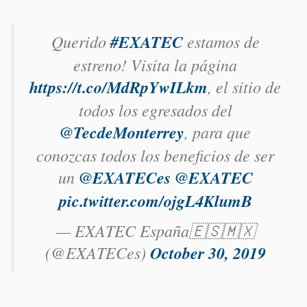
Querido
#EXATEC
estamos de
estreno! Visita la página
https://t.co/MdRpYwILkm
, el sitio de
todos los egresados del
@TecdeMonterrey
, para que
conozcas todos los beneficios de ser
un
@EXATECes
@EXATEC
pic.twitter.com/ojgL4KlumB
— EXATEC España🇪🇸🇲🇽
(@EXATECes)
October 30, 2019