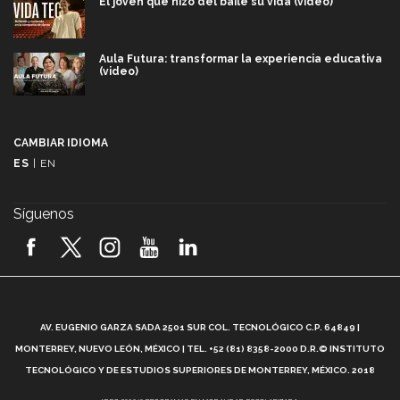
El joven que hizo del baile su vida (video)
Aula Futura: transformar la experiencia educativa
(video)
Más que un festival cultural: así es la magia de
VIBRART 2026 (video)
CAMBIAR IDIOMA
ES
|
EN
Javier Guzmán: investigación con impacto social
(video)
Síguenos
¡México, en el top del mundial de robótica FIRST
2026! (video)
Vida Tec: Pasión, disciplina y básquetbol, con Gael
Adame (video)
A
AV. EUGENIO GARZA SADA 2501 SUR COL. TECNOLÓGICO C.P. 64849 |
L
¿Cómo es el Modelo Educativo Tec? (video)
MONTERREY, NUEVO LEÓN, MÉXICO | TEL. +52 (81) 8358-2000 D.R.© INSTITUTO
TECNOLÓGICO Y DE ESTUDIOS SUPERIORES DE MONTERREY, MÉXICO. 2018