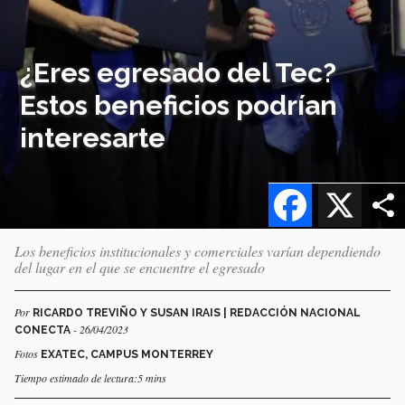
¿Eres egresado del Tec?
Estos beneficios podrían
interesarte
Facebook
X
Los beneficios institucionales y comerciales varían dependiendo
del lugar en el que se encuentre el egresado
Por
RICARDO TREVIÑO Y SUSAN IRAIS | REDACCIÓN NACIONAL
- 26/04/2023
CONECTA
Fotos
EXATEC, CAMPUS MONTERREY
Tiempo estimado de lectura:5 mins