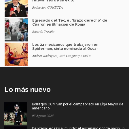
relevantes de su éxito
Redacción CONECTA
Egresado del Tec, el "brazo derecho" de
Cuarón en filmación de Roma
Ricardo Treviño
Los 24 mexicanos que trabajaron en
Spiderman, cinta nominada al Oscar
Andrea Rodríguez, José Longino y Asael V
Lo más nuevo
Borregos CCM van por el campeonato en Liga Mayor de
americano
06 Agosto 2026
De PrepaTec Qro al mundo: el escenario donde nació un