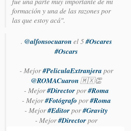
fue una parte muy importante de mi
formación y una de las razones por
las que estoy acá".
.
@alfonsocuaron
el 5
#Oscares
#Oscars
- Mejor
#PeliculaExtranjera
por
@ROMACuaron
🇲🇽👏
- Mejor
#Director
por
#Roma
- Mejor
#Fotógrafo
por
#Roma
- Mejor
#Editor
por
#Gravity
- Mejor
#Director
por
#Gravity
https://t.co/pLC5JIFbPx