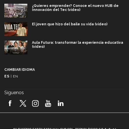
¿Quieres emprender? Conoce el nuevo HUB de
Innovación del Tec (video)
El joven que hizo del baile su vida (video)
Aula Futura: transformar la experiencia educativa
(video)
Más que un festival cultural: así es la magia de
VIBRART 2026 (video)
CAMBIAR IDIOMA
ES
|
EN
Javier Guzmán: investigación con impacto social
(video)
Síguenos
¡México, en el top del mundial de robótica FIRST
2026! (video)
Vida Tec: Pasión, disciplina y básquetbol, con Gael
Adame (video)
A