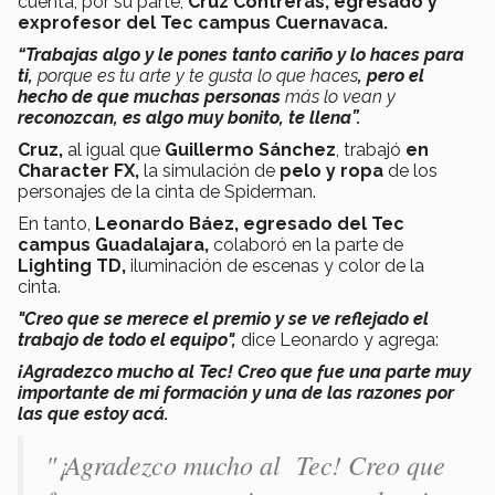
cuenta, por su parte,
Cruz Contreras, egresado y
exprofesor del Tec campus Cuernavaca.
“Trabajas algo y le pones tanto cariño y lo haces para
ti,
porque es tu arte y te gusta lo que haces
, pero el
hecho de que muchas personas
más lo vean y
reconozcan, es algo muy bonito, te llena”.
Cruz,
al igual que
Guillermo Sánchez
, trabajó
en
Character FX,
la simulación de
pelo y ropa
de los
personajes de la cinta de Spiderman.
En tanto,
Leonardo Báez, egresado del Tec
campus Guadalajara,
colaboró en la parte de
Lighting TD,
iluminación de escenas y color de la
cinta.
"Creo que se merece el premio y se ve reflejado el
trabajo de todo el equipo",
dice Leonardo y agrega:
¡Agradezco mucho al Tec! Creo que fue una parte muy
importante de mi formación y una de las razones por
las que estoy acá.
"¡Agradezco mucho al Tec! Creo que