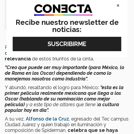
×
— CONECTA (@ConectaTECmx)
February 25, 2019
Recibe nuestro newsletter de
noticias:
Por su parte,
René Villareal, primer asistente de
director en Roma
, opinó para CONECTA sobre
la
relevancia
de estos triunfos de la cinta.
"Creo que puede ser muy importante (para México, lo
de Roma en los Oscar) dependiendo de como lo
manejemos nosotros como industria".
Y abundó, resaltando el logro para México
: "esta es la
primer película realmente mexicana que llega a los
Oscar (hablando de su nominación como mejor
película)
y a este tipo de altares que tiene l
a cultura
popular hoy en día".
A su vez,
Alfonso de la Cruz
, egresado del Tec campus
Ciudad Juárez y quien trabajó en iluminación y
composición de Spiderman,
celebra que se haya