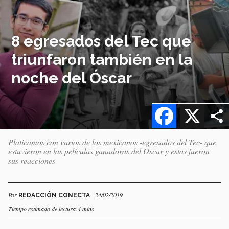
8 egresados del Tec que
triunfaron también en la
noche del Óscar
Facebook
X
Platicamos con varios de los mexicanos -egresados del Tec- que
estuvieron en las películas ganadoras del Oscar y estas fueron
sus reacciones
Por
- 24/02/2019
REDACCIÓN CONECTA
Tiempo estimado de lectura:4 mins