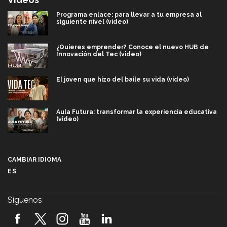
Programa enlace: para llevar a tu empresa al
siguiente nivel (video)
¿Quieres emprender? Conoce el nuevo HUB de
Innovación del Tec (video)
El joven que hizo del baile su vida (video)
Aula Futura: transformar la experiencia educativa
(video)
Más que un festival cultural: así es la magia de
VIBRART 2026 (video)
CAMBIAR IDIOMA
ES
Javier Guzmán: investigación con impacto social
(video)
Síguenos
¡México, en el top del mundial de robótica FIRST
2026! (video)