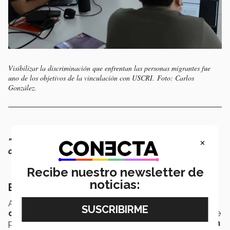
Visibilizar la discriminación que enfrentan las personas migrantes fue
uno de los objetivos de la vinculación con USCRI. Foto: Carlos
González.
×
“Se trata de formar estudiantes con sentido crítico,
capaces de comprender otras perspectivas".
Recibe nuestro newsletter de
noticias:
Evitar el desconocimiento
Asimismo, Abundis relató que la clase recibió un
taller
de diálogo intercultural,
impartido por la directora de
programas de USCRI, Ared García, así como
formación