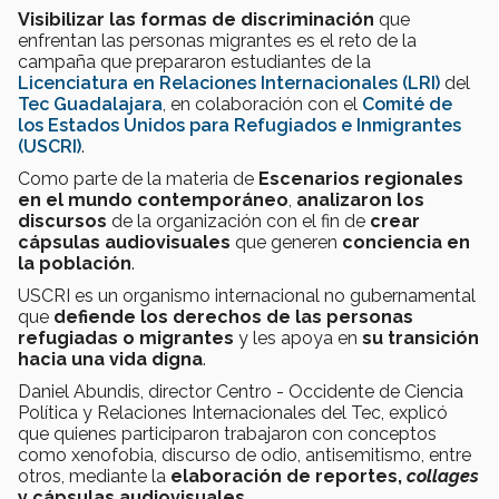
Visibilizar las formas de discriminación
que
enfrentan las personas migrantes es el reto de la
campaña que prepararon estudiantes de la
Licenciatura en Relaciones Internacionales (LRI)
del
Tec Guadalajara
, en colaboración con el
Comité de
los Estados Unidos para Refugiados e Inmigrantes
(USCRI)
.
Como parte de la materia de
Escenarios regionales
en el mundo contemporáneo
,
analizaron los
discursos
de la organización con el fin de
crear
cápsulas audiovisuales
que generen
conciencia en
la población
.
USCRI es un organismo internacional no gubernamental
que
defiende los derechos de las personas
refugiadas o migrantes
y les apoya en
su transición
hacia una vida digna
.
Daniel Abundis, director Centro - Occidente de Ciencia
Política y Relaciones Internacionales del Tec, explicó
que quienes participaron trabajaron con conceptos
como xenofobia, discurso de odio, antisemitismo, entre
otros, mediante la
elaboración de reportes,
collages
y cápsulas audiovisuales
.