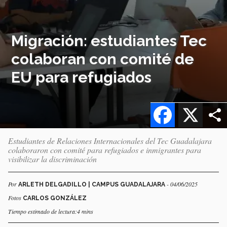
Migración: estudiantes Tec
colaboran con comité de
EU para refugiados
Facebook
X
Estudiantes de Relaciones Internacionales del Tec Guadalajara
colaboraron con comité para refugiados e inmigrantes para
visibilizar la discriminación
Por
- 04/06/2025
ARLETH DELGADILLO | CAMPUS GUADALAJARA
Fotos
CARLOS GONZÁLEZ
Tiempo estimado de lectura:4 mins