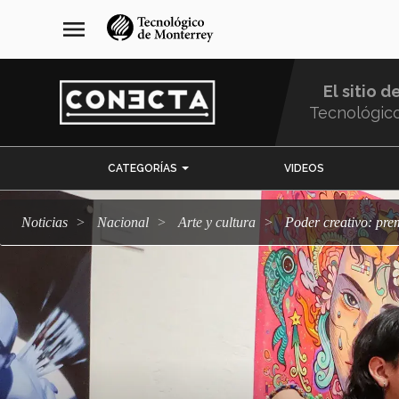
Pasar
navegación
menu
al
principal
contenido
principal
El sitio d
Tecnológic
Menu
CATEGORÍAS
VIDEOS
Comunidad
Noticias
Nacional
arte y cultura
Poder creativo: p