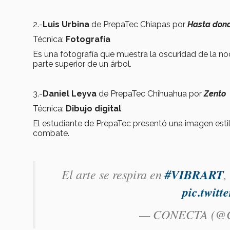
2.-
Luis Urbina
de PrepaTec Chiapas por
Hasta dond
Técnica:
Fotografía
Es una fotografía que muestra la oscuridad de la no
parte superior de un árbol.
3.-
Daniel Leyva
de PrepaTec Chihuahua por
Zento
Técnica:
Dibujo digital
El estudiante de PrepaTec presentó una imagen estil
combate.
El arte se respira en
#VIBRART
,
pic.twi
— CONECTA (@C