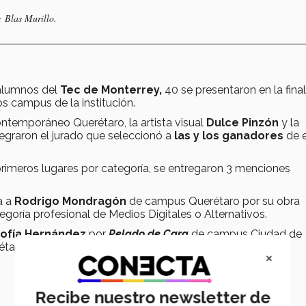
 Blas Murillo.
 alumnos del
Tec de Monterrey,
40 se presentaron en la final
os campus de la institución.
ontemporáneo Querétaro, la artista visual
Dulce Pinzón
y la
egraron el jurado que seleccionó a
las y los ganadores
de e
rimeros lugares por categoría, se entregaron 3 menciones
a a
Rodrigo Mondragón
de campus Querétaro por su obra
egoría profesional de Medios Digitales o Alternativos.
ofía Hernández
por
Pelado de Cara
de campus Ciudad de
taro.
×
Recibe nuestro newsletter de