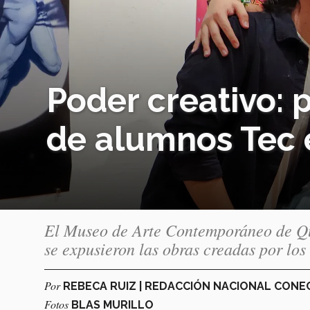
Poder creativo: p
de alumnos Tec
El Museo de Arte Contemporáneo de Que
se expusieron las obras creadas por los
Por
REBECA RUIZ | REDACCIÓN NACIONAL CON
Fotos
BLAS MURILLO