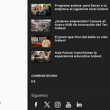
Programa enlace: para llevar a tu
empresa al siguiente nivel (video)
¿Quieres emprender? Conoce el
nuevo HUB de Innovación del Tec
(video)
El joven que hizo del baile su vida
(video)
Aula Futura: transformar la
experiencia educativa (video)
Más que un festival cultural: así es
la magia de VIBRART 2026 (video)
CAMBIAR IDIOMA
ES
Javier Guzmán: investigación con
impacto social (video)
Síguenos
¡México, en el top del mundial de
n
robótica FIRST 2026! (video)