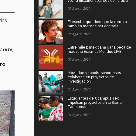
voz" a hispanohablantes con afasia
05 Agosto 2026
adas
El escritor que dice que la derrota
también merece ser contada
05 Agosto 2026
Entre miles: mexicana gana beca de
l arte
,
maestría Erasmus Mundus LIVE
05 Agosto 2026
ero
Movilidad y robots: sonorenses
colaboran en proyectos de
investigación
05 Agosto 2026
Estudiantes de 5 campus Tec
impulsan proyectos en la Sierra
Tarahumara
04 Agosto 2026