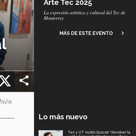
Arte Tec 2025
Subtítulo
La expresión artística y cultural del Tec de
Monterrey
navigate_next
MÁS DE ESTE EVENTO
l
cebook
X
bién
Lo más nuevo
Tec y UT Austin buscan "devolver la