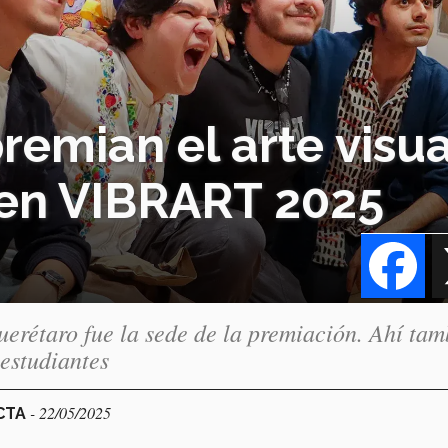
remian el arte visua
 en VIBRART 2025
Fa
rétaro fue la sede de la premiación. Ahí tam
 estudiantes
- 22/05/2025
ECTA