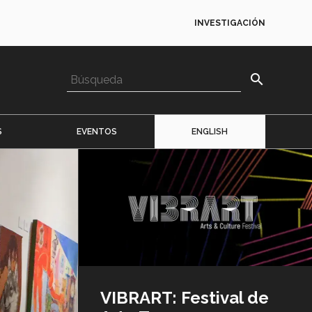
INVESTIGACIÓN
search
S
EVENTOS
ENGLISH
Imagen
o
logo
VIBRART: Festival de