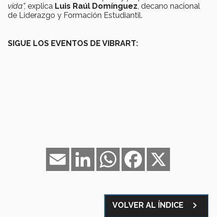
vida”,
explica
Luis Raúl Domínguez
, decano nacional
de Liderazgo y Formación Estudiantil.
SIGUE LOS EVENTOS DE VIBRART:
Email
LinkedIn
WhatsApp
Facebook
X
navigate_next
VOLVER AL ÍNDICE