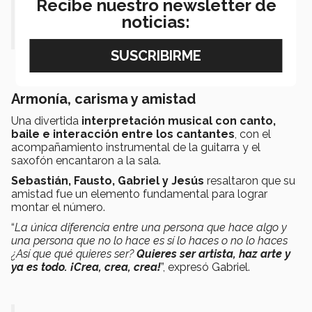
Recibe nuestro newsletter de
— CONECTA (@ConectaTECmx)
noticias:
May 22, 2025
Armonía, carisma y amistad
Una divertida
interpretación musical con canto,
baile e interacción entre los cantantes
, con el
acompañamiento instrumental de la guitarra y el
saxofón encantaron a la sala.
Sebastián, Fausto, Gabriel y Jesús
resaltaron que su
amistad fue un elemento fundamental para lograr
montar el número.
“
La única diferencia entre una persona que hace algo y
una persona que no lo hace es sí lo haces o no lo haces
¿Así que qué quieres ser?
Quieres ser artista, haz arte y
ya es todo. ¡Crea, crea, crea!
”, expresó Gabriel.