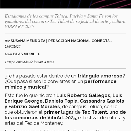
Estudiantes de los campus Toluca, Puebla y Santa Fe son los
ganadores del concurso Tec Talent de su festival de arte y cultura
VIBRART 2025
Por
-
SUSANA MENDOZA | REDACCIÓN NACIONAL CONECTA
23/05/2025
Fotos
BLAS MURILLO
Tiempo estimado de lectura:4 mins
¿Te ha pasado estar dentro de un
triángulo amoroso
?
¿Qué pasa si eso lo conviertes en un
performance
mímico y musical
?
Esto fue lo que hicieron
Luis Roberto Gallegos, Luis
Enrique George, Daniela Tapia, Cassandra Gaxiola
y Fabrizio Gael Morales
, de campus Toluca, con lo
que obtuvieron el
primer lugar
de
Tec Talent, uno de
los concursos de VibrArt 2025
, el festival de cultura y
artes del Tec de Monterrey.