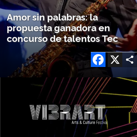
Amor sin palabras: la
propuesta ganadora en
concurso de talentos Tec
Facebook
X
Imagen
o
logo