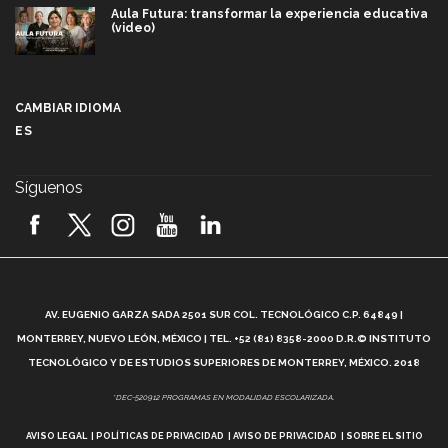
Aula Futura: transformar la experiencia educativa
(video)
Más que un festival cultural: así es la magia de
VIBRART 2026 (video)
CAMBIAR IDIOMA
ES
Javier Guzmán: investigación con impacto social
(video)
Síguenos
¡México, en el top del mundial de robótica FIRST
2026! (video)
Vida Tec: Pasión, disciplina y básquetbol, con Gael
Adame (video)
A
AV. EUGENIO GARZA SADA 2501 SUR COL. TECNOLÓGICO C.P. 64849 |
L
¿Cómo es el Modelo Educativo Tec? (video)
MONTERREY, NUEVO LEÓN, MÉXICO | TEL. +52 (81) 8358-2000 D.R.© INSTITUTO
TECNOLÓGICO Y DE ESTUDIOS SUPERIORES DE MONTERREY, MÉXICO. 2018
Vida Tec: Feminismo e Inteligencia Artificial, Paola
*DEC-520912 PROGRAMAS EN MODALIDAD ESCOLARIZADA.
Ricaurte (video)
AVISO LEGAL
POLÍTICAS DE PRIVACIDAD
AVISO DE PRIVACIDAD
SOBRE EL SITIO