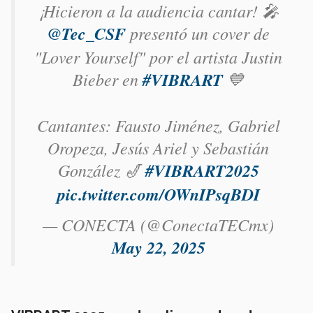
¡Hicieron a la audiencia cantar! 🎤
@Tec_CSF
presentó un cover de
"Lover Yourself" por el artista Justin
Bieber en
#VIBRART
💙
Cantantes: Fausto Jiménez, Gabriel
Oropeza, Jesús Ariel y Sebastián
González 🎷
#VIBRART2025
pic.twitter.com/OWnIPsqBDI
— CONECTA (@ConectaTECmx)
May 22, 2025