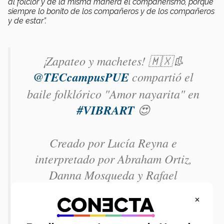
al folclor y de la misma manera el compañerismo, porque
siempre lo bonito de los compañeros y de los compañeros
y de estar”.
¡Zapateo y machetes! 🇲🇽👢
@TECcampusPUE
compartió el
baile folklórico "Amor nayarita" en
#VIBRART
😍
Creado por Lucía Reyna e
interpretado por Abraham Ortiz,
Danna Mosqueda y Rafael
Montesinos 👏
#VIBRART2025
×
pic.twitter.com/3fiMiSkyzJ