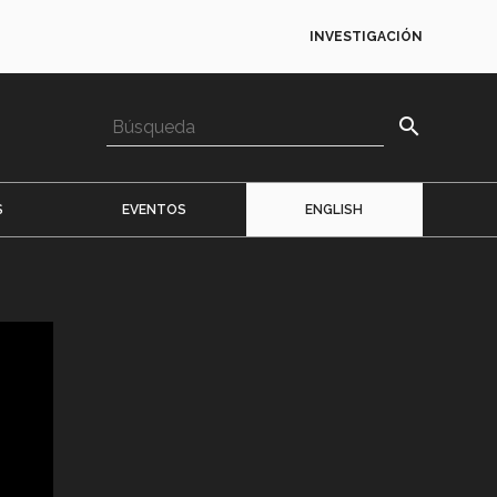
INVESTIGACIÓN
search
S
EVENTOS
ENGLISH