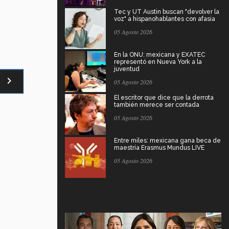
Tec y UT Austin buscan "devolver la
voz" a hispanohablantes con afasia
05 Agosto 2026
En la ONU: mexicana y EXATEC
representó en Nueva York a la
juventud
navigate_next
05 Agosto 2026
El escritor que dice que la derrota
también merece ser contada
05 Agosto 2026
Entre miles: mexicana gana beca de
maestría Erasmus Mundus LIVE
05 Agosto 2026