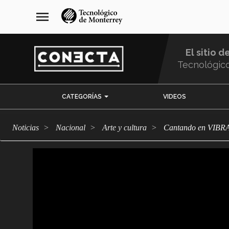
Pasar
navegación
menu
al
principal
contenido
principal
El sitio d
Tecnológic
Menu
CATEGORÍAS
VIDEOS
Comunidad
Noticias
Nacional
arte y cultura
Cantando en VIBRAR