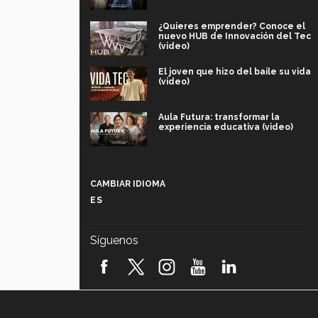
¿Quieres emprender? Conoce el
nuevo HUB de Innovación del Tec
(video)
El joven que hizo del baile su vida
(video)
Aula Futura: transformar la
experiencia educativa (video)
Más que un festival cultural: así es
la magia de VIBRART 2026 (video)
CAMBIAR IDIOMA
ES
Javier Guzmán: investigación con
impacto social (video)
Síguenos
¡México, en el top del mundial de
robótica FIRST 2026! (video)
Vida Tec: Pasión, disciplina y
básquetbol, con Gael Adame