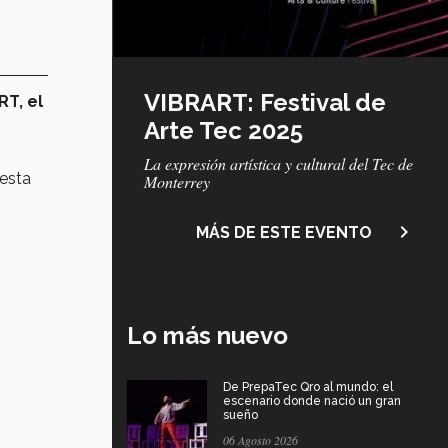
VIBRART: Festival de
RT, el
Arte Tec 2025
La expresión artística y cultural del Tec de
iesta
Monterrey
navigate_next
MÁS DE ESTE EVENTO
Lo más nuevo
De PrepaTec Qro al mundo: el
escenario donde nació un gran
sueño
06 Agosto 2026