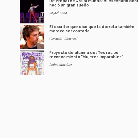
De PrepaTec Qro al mundo: el escenario do
nació un gran sueño
Rafael Luna
El escritor que dice que la derrota también
merece ser contada
Gerardo Villarreal
Proyecto de alumna del Tec recibe
reconocimiento "Mujeres Imparables"
Isabel Martínez