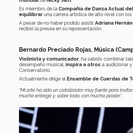
mundial
de
Nicky Jam
.
Es miembro de la
Compañía de Danza Actual de
equilibrar
una carrera artística de alto nivel con los
A pesar de no haber podido asistir,
Adriana Herná
recibió la presea en su representación.
Bernardo Preciado Rojas, Música (Cam
Violinista y comunicador
, ha sabido combinar tal
desempeño musical,
inspira a otros
a audicionar y
Conservatorio.
Actualmente dirige el
Ensamble de Cuerdas de 
“Mi arte ha sido un catalizador muy fuerte para invita
mucha entrega y, sobre todo, con mucha pasión”
.