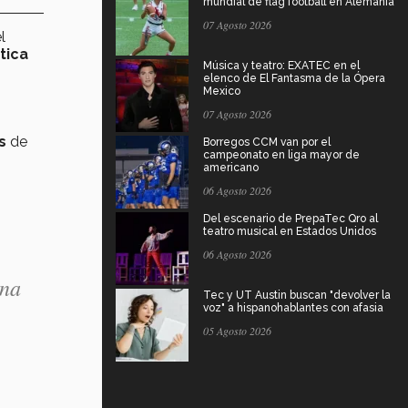
mundial de flag football en Alemania
07 Agosto 2026
l
tica
Música y teatro: EXATEC en el
elenco de El Fantasma de la Ópera
Mexico
07 Agosto 2026
s
de
Borregos CCM van por el
campeonato en liga mayor de
americano
06 Agosto 2026
Del escenario de PrepaTec Qro al
teatro musical en Estados Unidos
06 Agosto 2026
ena
Tec y UT Austin buscan "devolver la
voz" a hispanohablantes con afasia
05 Agosto 2026