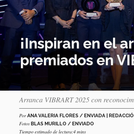
¡Inspiran en el a
premiados en V
Arranca VIBRART 2025 con reconocimien
Por
ANA VALERIA FLORES / ENVIADA | REDACC
Fotos
BLAS MURILLO / ENVIADO
Tiempo estimado de lectura:4 mins