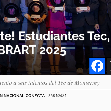
rte! Estudiantes Tec,
IBRART 2025
Fa
to a seis talentos del Tec de Monterrey
- 21/05/2025
IÓN NACIONAL CONECTA