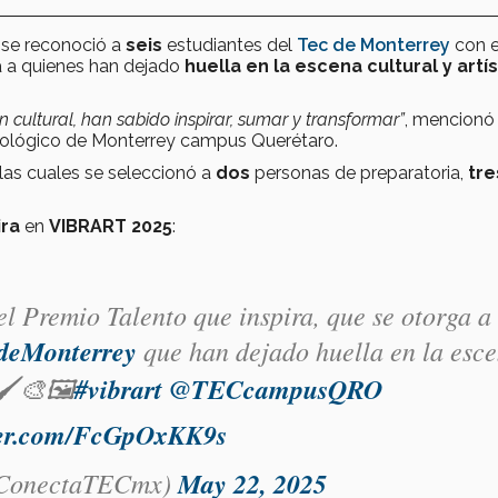
se reconoció a
seis
estudiantes del
Tec de Monterrey
con e
 a quienes han dejado
huella en la escena cultural y artís
n cultural, han sabido inspirar, sumar y transformar”
, mencionó
cnológico de Monterrey campus Querétaro.
 las cuales se seleccionó a
dos
personas de preparatoria,
tre
ira
en
VIBRART 2025
:
 el Premio Talento que inspira, que se otorga a
deMonterrey
que han dejado huella en la esc
🖌️🎨🖼️
#vibrart
@TECcampusQRO
tter.com/FcGpOxKK9s
onectaTECmx)
May 22, 2025