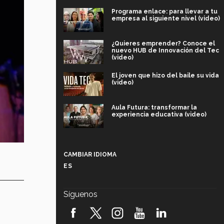
Programa enlace: para llevar a tu
empresa al siguiente nivel (video)
¿Quieres emprender? Conoce el
nuevo HUB de Innovación del Tec
(video)
El joven que hizo del baile su vida
(video)
Aula Futura: transformar la
experiencia educativa (video)
Más que un festival cultural: así es
la magia de VIBRART 2026 (video)
CAMBIAR IDIOMA
ES
Javier Guzmán: investigación con
impacto social (video)
Síguenos
¡México, en el top del mundial de
robótica FIRST 2026! (video)