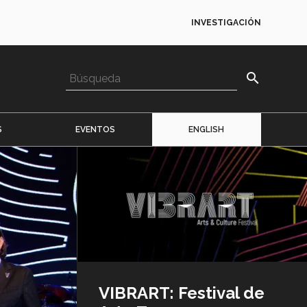
INVESTIGACIÓN
search
S
EVENTOS
ENGLISH
Imagen
o
logo
VIBRART: Festival de