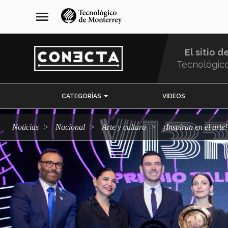
Pasar
navegación
menu
al
principal
contenido
principal
El sitio d
Tecnológic
Menu
CATEGORÍAS
VIDEOS
Comunidad
Noticias
Nacional
arte y cultura
¡Inspiran en el ar