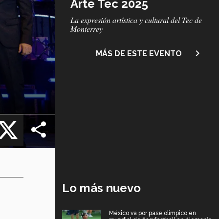
Arte Tec 2025
Subtítulo
La expresión artística y cultural del Tec de
Monterrey
navigate_next
MÁS DE ESTE EVENTO
cebook
X
Lo más nuevo
México va por pase olímpico en