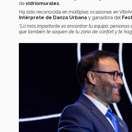
de
vidriomurales
.
Ha sido reconocida en múltiples ocasiones en Vibr
Intérprete de Danza Urbana
y ganadora del
Fes
“Lo más importante es encontrar tu equipo: personas 
que también te saquen de tu zona de confort y te hag