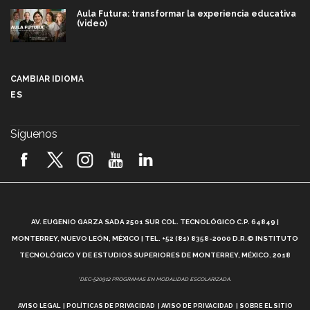
Aula Futura: transformar la experiencia educativa
(video)
Más que un festival cultural: así es la magia de
VIBRART 2026 (video)
CAMBIAR IDIOMA
ES
Javier Guzmán: investigación con impacto social
(video)
Síguenos
¡México, en el top del mundial de robótica FIRST
2026! (video)
Vida Tec: Pasión, disciplina y básquetbol, con Gael
Adame (video)
A
AV. EUGENIO GARZA SADA 2501 SUR COL. TECNOLÓGICO C.P. 64849 |
L
¿Cómo es el Modelo Educativo Tec? (video)
MONTERREY, NUEVO LEÓN, MÉXICO | TEL. +52 (81) 8358-2000 D.R.© INSTITUTO
TECNOLÓGICO Y DE ESTUDIOS SUPERIORES DE MONTERREY, MÉXICO. 2018
Vida Tec: Feminismo e Inteligencia Artificial, Paola
*DEC-520912 PROGRAMAS EN MODALIDAD ESCOLARIZADA.
Ricaurte (video)
AVISO LEGAL
POLÍTICAS DE PRIVACIDAD
AVISO DE PRIVACIDAD
SOBRE EL SITIO