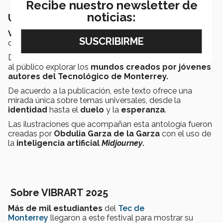
Recibe nuestro newsletter de
noticias:
Un legado en una antología
VIBRART 2025
creó una
antología electrónica
en el
que reunió las
obras ganadoras
del concurso.
Disponible en
vibrart.tec.mx
, esta publicación permite
al público explorar los
mundos creados por jóvenes
autores del Tecnológico de Monterrey.
De acuerdo a la publicación, este texto ofrece una
mirada única sobre temas universales, desde la
identidad
hasta el
duelo
y la
esperanza
.
Las ilustraciones que acompañan esta antología fueron
creadas por
Obdulia Garza
de la Garza
con el uso de
la
inteligencia artificial
Midjourney
.
Sobre VIBRART 2025
Más de mil estudiantes
del
Tec de
Monterrey
llegaron a este festival para mostrar su