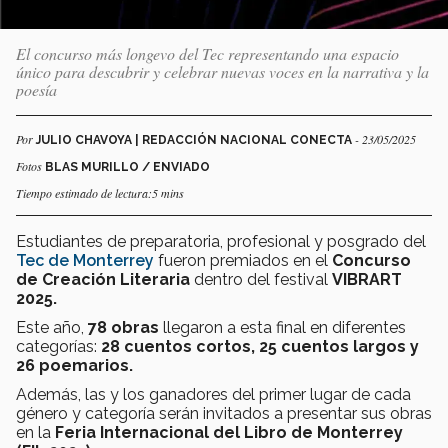
El concurso más longevo del Tec representando una espacio
único para descubrir y celebrar nuevas voces en la narrativa y la
poesía
Por
- 23/05/2025
JULIO CHAVOYA | REDACCIÓN NACIONAL CONECTA
Fotos
BLAS MURILLO / ENVIADO
Tiempo estimado de lectura:5 mins
Estudiantes de preparatoria, profesional y posgrado del
Tec de Monterrey
fueron premiados en el
Concurso
de Creación Literaria
dentro del festival
VIBRART
2025.
Este año,
78 obras
llegaron a esta final en diferentes
categorías:
28 cuentos cortos, 25 cuentos largos y
26 poemarios.
Además, las y los ganadores del primer lugar de cada
género y categoría serán invitados a presentar sus obras
en la
Feria Internacional del Libro de Monterrey