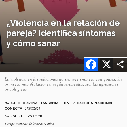
¿Violencia en la relación de
pareja? Identifica síntomas
y cómo sanar
Facebook
X
La violencia en las relaciones no siempre empieza con golpes, las
primeras manifestaciones, según terapeutas, son las agresiones
psicológicas
Por
JULIO CHAVOYA I TANSANIA LEÓN | REDACCIÓN NACIONAL
- 27/05/2025
CONECTA
Fotos
SHUTTERSTOCK
Tiempo estimado de lectura:11 mins