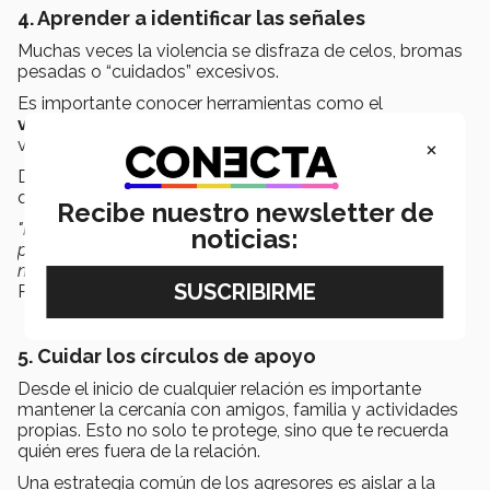
4. Aprender a identificar las señales
Muchas veces la violencia se disfraza de celos, bromas
pesadas o “cuidados” excesivos.
Es importante conocer herramientas como el
violentómetro
para saber que conductas son
×
violencia.
Detectar estos focos rojos desde el inicio puede evitar
que la relación escale a niveles más peligrosos.
Recibe nuestro newsletter de
"Reconocer los primeros signos de violencia es clave para
noticias:
prevenir una relación dañina. Si algo te incomoda, ponle
nombre y no lo normalices",
recordó la doctora en
Psicología Clínica.
5. Cuidar los círculos de apoyo
Desde el inicio de cualquier relación es importante
mantener la cercanía con amigos, familia y actividades
propias. Esto no solo te protege, sino que te recuerda
quién eres fuera de la relación.
Una estrategia común de los agresores es aislar a la