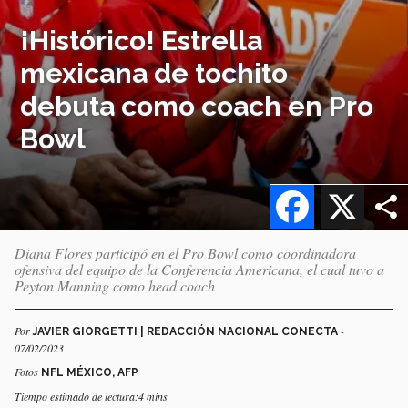
¡Histórico! Estrella
mexicana de tochito
debuta como coach en Pro
Bowl
Facebook
X
Diana Flores participó en el Pro Bowl como coordinadora
ofensiva del equipo de la Conferencia Americana, el cual tuvo a
Peyton Manning como head coach
Por
-
JAVIER GIORGETTI | REDACCIÓN NACIONAL CONECTA
07/02/2023
Fotos
NFL MÉXICO, AFP
Tiempo estimado de lectura:4 mins