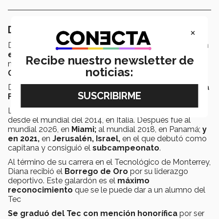
Diana Flores: una campeona nata
×
Diana Flores, considerada como la
mejor jugadora en
el mundo
de tochito femenil, condujo a la selección
Recibe nuestro newsletter de
mexicana este a ganar la medalla de oro en
The World
noticias:
Games 2022
ante Estados Unidos, en
Alabama.
De igual forma, Diana llevó este año a
Borregos Santa
Fe
al
tricampeonato
en la categoría de primera fuerza.
La estrella mundial del tochito ha sido seleccionada
desde el mundial del 2014, en Italia. Después fue al
mundial 2026, en
Miami;
al mundial 2018, en Panamá;
y
en
2021,
en
Jerusalén, Israel,
en el que
debutó como
capitana y consiguió el
subcampeonato
.
Al término de su carrera en el Tecnológico de Monterrey,
Diana recibió el
Borrego de Oro
por su liderazgo
deportivo. Este galardón es el
máximo
reconocimiento
que se le puede dar a un alumno del
Tec
Se graduó del Tec con mención honorífica
por ser