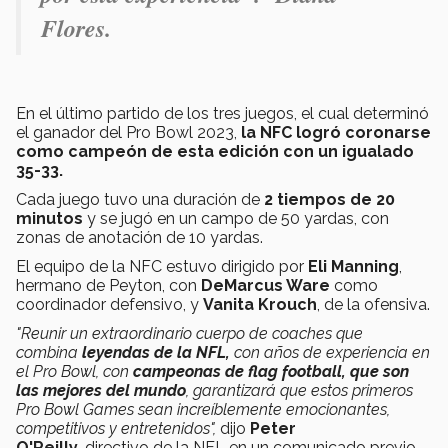
Flores.
En el último partido de los tres juegos, el cual determinó
el ganador del
Pro Bowl 2023,
la NFC logró coronarse
como campeón de esta edición con un igualado
35-33.
Cada juego tuvo una duración de
2 tiempos de 20
minutos
y se jugó en un campo de 50 yardas, con
zonas de anotación de 10 yardas.
El equipo de la NFC estuvo dirigido por
Eli Manning
,
hermano de Peyton, con
DeMarcus Ware
como
coordinador defensivo, y
Vanita Krouch
, de la ofensiva.
"Reunir un extraordinario cuerpo de coaches que
combina
leyendas de la NFL,
con años de experiencia en
el Pro Bowl, con
campeonas de flag football, que son
las mejores del mundo
, garantizará que estos primeros
Pro Bowl Games sean increíblemente emocionantes,
competitivos y entretenidos",
dijo
Peter
O'Reilly,
directivo de la NFL en un comunicado previo.