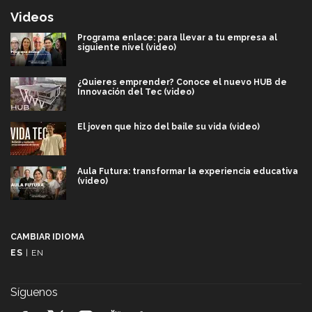
Videos
Programa enlace: para llevar a tu empresa al
siguiente nivel (video)
¿Quieres emprender? Conoce el nuevo HUB de
Innovación del Tec (video)
El joven que hizo del baile su vida (video)
Aula Futura: transformar la experiencia educativa
(video)
Más que un festival cultural: así es la magia de
VIBRART 2026 (video)
CAMBIAR IDIOMA
ES
|
EN
Javier Guzmán: investigación con impacto social
(video)
Síguenos
¡México, en el top del mundial de robótica FIRST