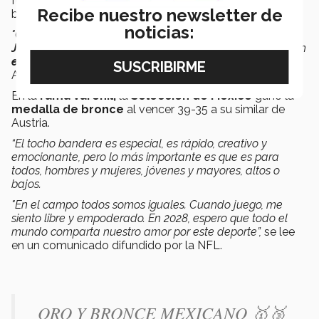
funge como representante de los atletas de tocho
Recibe nuestro newsletter de
bandera.
noticias:
"Como atleta,
mi sueño es ver futbol de bandera en los
Juegos Olímpicos,
ver el juego que amo representado en
el escenario más grande del deporte
",
dijo Flores
Arenas durante el anuncio.
En la
rama varonil,
la
Selección de México
ganó la
medalla de bronce
al vencer 39-35 a su similar de
Austria.
“El tocho bandera es especial, es rápido, creativo y
emocionante, pero lo más importante es que es para
todos, hombres y mujeres, jóvenes y mayores, altos o
bajos.
"En el campo todos somos iguales. Cuando juego, me
siento libre y empoderado. En 2028, espero que todo el
mundo comparta nuestro amor por este deporte”,
se lee
en un comunicado difundido por la NFL.
ORO Y BRONCE MEXICANO 🥇🥉