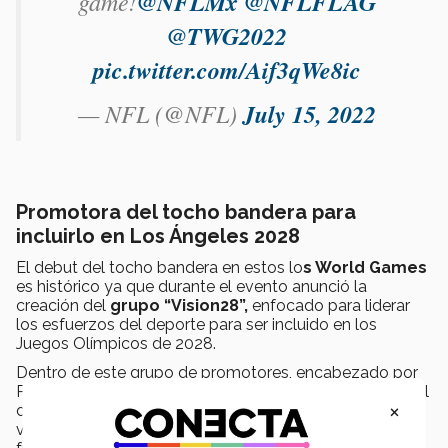
game!
@NFLMx
@NFLFLAG
@TWG2022
pic.twitter.com/Aif3qWe8ic
— NFL (@NFL)
July 15, 2022
Promotora del tocho bandera para
incluirlo en Los Ángeles 2028
El debut del tocho bandera en estos lo
s World Games
es histórico ya que durante el evento anunció la
creación del
grupo “Vision28”,
enfocado para liderar
los esfuerzos del deporte para ser incluido en los
Juegos Olímpicos de 2028.
Dentro de este grupo de promotores, encabezado por
Pierre Trochet, presidente de la Federación Internacional
×
de Fútbol Americano (IFAF) y Troy Vincent,
vicepresidente de operaciones de la NFL, Diana Flores