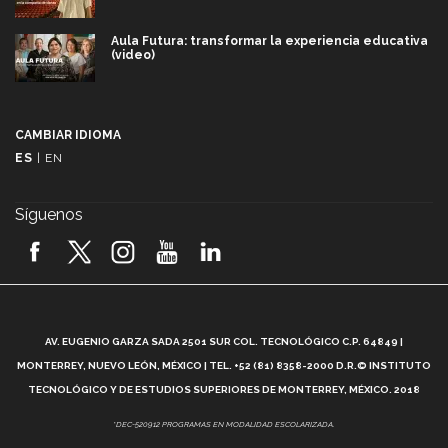
Aula Futura: transformar la experiencia educativa
(video)
Más que un festival cultural: así es la magia de
VIBRART 2026 (video)
CAMBIAR IDIOMA
ES
|
EN
Javier Guzmán: investigación con impacto social
(video)
Síguenos
¡México, en el top del mundial de robótica FIRST
2026! (video)
Vida Tec: Pasión, disciplina y básquetbol, con Gael
Adame (video)
A
AV. EUGENIO GARZA SADA 2501 SUR COL. TECNOLÓGICO C.P. 64849 |
L
¿Cómo es el Modelo Educativo Tec? (video)
MONTERREY, NUEVO LEÓN, MÉXICO | TEL. +52 (81) 8358-2000 D.R.© INSTITUTO
TECNOLÓGICO Y DE ESTUDIOS SUPERIORES DE MONTERREY, MÉXICO. 2018
Vida Tec: Feminismo e Inteligencia Artificial, Paola
*DEC-520912 PROGRAMAS EN MODALIDAD ESCOLARIZADA.
Ricaurte (video)