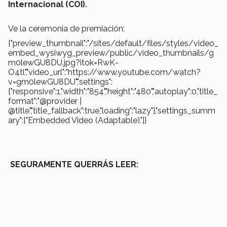
Internacional (COI).
Ve la ceremonia de premiación:
{"preview_thumbnail":"/sites/default/files/styles/video_
embed_wysiwyg_preview/public/video_thumbnails/g
m0lewGU8DU.jpg?itok=RwK-
O4tl","video_url":"https://www.youtube.com/watch?
v=gm0lewGU8DU","settings":
{"responsive":1,"width":"854","height":"480","autoplay":0,"title_
format":"@provider |
@title","title_fallback":true,"loading":"lazy"},"settings_summ
ary":["Embedded Video (Adaptable)."]}
SEGURAMENTE QUERRÁS LEER: