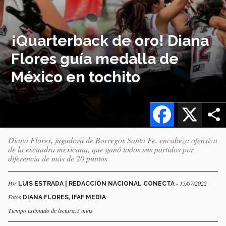
¡Quarterback de oro! Diana
Flores guía medalla de
México en tochito
Facebook
X
Diana Flores, jugadora de Borregos Santa Fe, encabeza ofensiva
de la escuadra mexicana, que ganó todos sus partidos por
diferencia de más de 20 puntos
Por
- 15/07/2022
LUIS ESTRADA | REDACCIÓN NACIONAL CONECTA
Fotos
DIANA FLORES, IFAF MEDIA
Tiempo estimado de lectura:5 mins