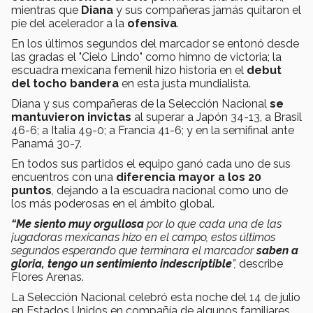
mientras que
Diana
y sus compañeras jamás quitaron el
pie del acelerador a la
ofensiva
.
En los últimos segundos del marcador se entonó desde
las gradas el "Cielo Lindo" como himno de victoria; la
escuadra mexicana femenil hizo historia en el
debut
del tocho bandera
en esta justa mundialista.
Diana y sus compañeras de la Selección Nacional
se
mantuvieron invictas
al superar a Japón 34-13, a Brasil
46-6; a Italia 49-0; a Francia 41-6; y en la semifinal ante
Panamá 30-7.
En todos sus partidos el equipo ganó cada uno de sus
encuentros con una
diferencia mayor a los 20
puntos
, dejando a la escuadra nacional como uno de
los más poderosas en el ámbito global.
“Me siento muy orgullosa
por lo que cada una de las
jugadoras mexicanas hizo en el campo, estos últimos
segundos esperando que terminara el marcador
saben a
gloria, tengo un sentimiento indescriptible
”,
describe
Flores Arenas.
La Selección Nacional celebró esta noche del 14 de julio
en Estados Unidos en compañía de algunos familiares.