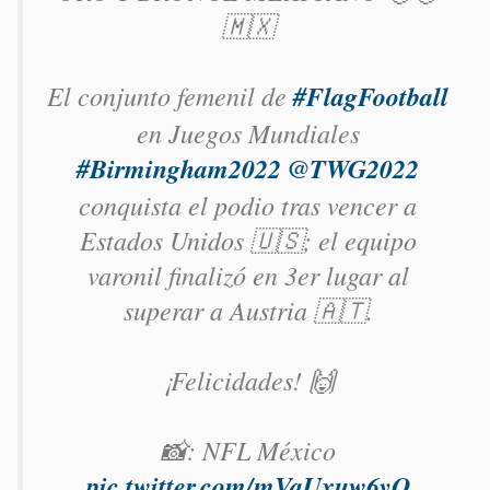
🇲🇽
El conjunto femenil de
#FlagFootball
en Juegos Mundiales
#Birmingham2022
@TWG2022
conquista el podio tras vencer a
Estados Unidos 🇺🇸; el equipo
varonil finalizó en 3er lugar al
superar a Austria 🇦🇹.
¡Felicidades! 🙌
📸: NFL México
pic.twitter.com/mVaUxuw6yO