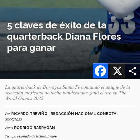
5 claves de éxito de la
quarterback Diana Flores
para ganar
Facebook
X
La quarterback de Borregos Santa Fe comandó el ataque de la
selección mexicana de tocho bandera que ganó el oro en The
World Games 2022.
Por
-
RICARDO TREVIÑO | REDACCIÓN NACIONAL CONECTA
28/07/2022
Fotos
RODRIGO BARRAGÁN
Tiempo estimado de lectura:5 mins