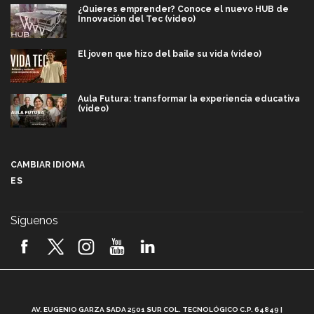
¿Quieres emprender? Conoce el nuevo HUB de
Innovación del Tec (video)
El joven que hizo del baile su vida (video)
Aula Futura: transformar la experiencia educativa
(video)
Más que un festival cultural: así es la magia de
VIBRART 2026 (video)
CAMBIAR IDIOMA
ES
Javier Guzmán: investigación con impacto social
(video)
Síguenos
¡México, en el top del mundial de robótica FIRST
2026! (video)
Vida Tec: Pasión, disciplina y básquetbol, con Gael
Adame (video)
A
AV. EUGENIO GARZA SADA 2501 SUR COL. TECNOLÓGICO C.P. 64849 |