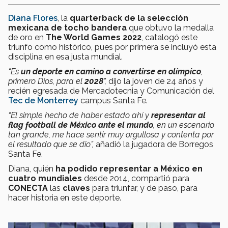
Diana Flores
, la
quarterback de la selección
mexicana de tocho bandera
que obtuvo la medalla
de oro en
The World Games 2022
, catalogó este
triunfo como histórico, pues por primera se incluyó esta
disciplina en esa justa mundial.
“Es
un deporte en camino a convertirse en olímpico
,
primero Dios, para el
2028
”,
dijo la joven de 24 años y
recién egresada de Mercadotecnia y Comunicación del
Tec de Monterrey
campus Santa Fe.
“El simple hecho de haber estado ahí y
representar al
flag football de México ante el mundo
, en un escenario
tan grande, me hace sentir muy orgullosa y contenta por
el resultado que se dio”,
añadió la jugadora de Borregos
Santa Fe.
Diana, quién
ha podido representar a México en
cuatro mundiales
desde 2014, compartió para
CONECTA
las
claves
para triunfar, y de paso, para
hacer historia en este deporte.