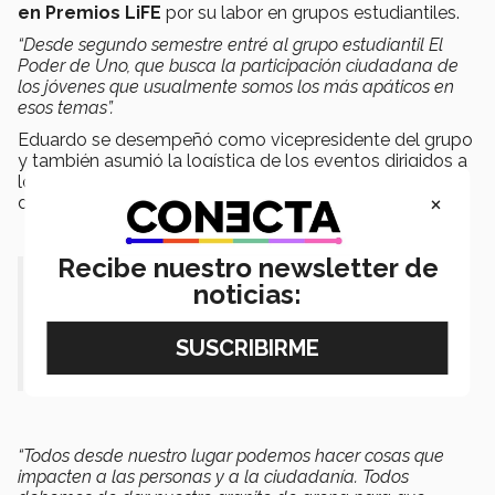
en Premios LiFE
por su labor en grupos estudiantiles.
“Desde segundo semestre entré al grupo estudiantil El
Poder de Uno, que busca la participación ciudadana de
los jóvenes que usualmente somos los más apáticos en
esos temas”.
Eduardo se desempeñó como vicepresidente del grupo
y también asumió la logística de los eventos dirigidos a
los alumnos y la ciudadanía general abordando temas
×
de
transparencia y rendición de cuentas.
Recibe nuestro newsletter de
“Un profesor nos dijo una vez que el
noticias:
Tec era un espacio donde las cosas
ocurrían y así fue”
“Todos desde nuestro lugar podemos hacer cosas que
impacten a las personas y a la ciudadanía. Todos