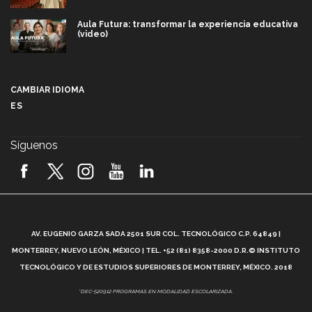
Aula Futura: transformar la experiencia educativa
(video)
Más que un festival cultural: así es la magia de
VIBRART 2026 (video)
CAMBIAR IDIOMA
ES
Javier Guzmán: investigación con impacto social
(video)
Síguenos
¡México, en el top del mundial de robótica FIRST
2026! (video)
Vida Tec: Pasión, disciplina y básquetbol, con Gael
Adame (video)
A
AV. EUGENIO GARZA SADA 2501 SUR COL. TECNOLÓGICO C.P. 64849 |
L
¿Cómo es el Modelo Educativo Tec? (video)
MONTERREY, NUEVO LEÓN, MÉXICO | TEL. +52 (81) 8358-2000 D.R.© INSTITUTO
TECNOLÓGICO Y DE ESTUDIOS SUPERIORES DE MONTERREY, MÉXICO. 2018
Vida Tec: Feminismo e Inteligencia Artificial, Paola
*DEC-520912 PROGRAMAS EN MODALIDAD ESCOLARIZADA.
Ricaurte (video)