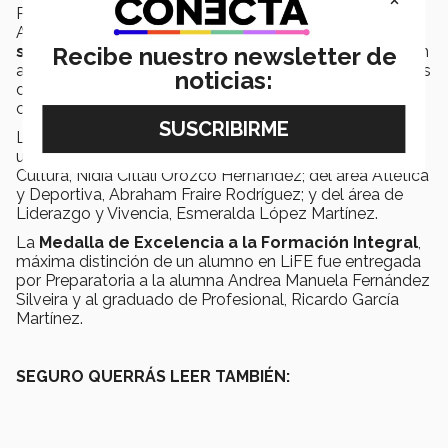
Por el semestre Febrero - Junio 2021, el alumno
Abraham Fraire Rodríguez, recibió un
Borrego que
simboliza la Mención Honorifica de Excelencia
a un
Recibe nuestro newsletter de
alumno de profesional que participó en dos o más áreas
noticias:
de LiFE, además de destacar en las actividades
cocurriculares.
Los alumnos de profesional más destacados en cada
una de las áreas que constituyen LIFE fueron: en Arte y
Cultura, Nidia Citlali Orozco Hernández; del área Atlética
y Deportiva, Abraham Fraire Rodríguez; y del área de
Liderazgo y Vivencia, Esmeralda López Martínez.
La
Medalla de Excelencia a la Formación Integral
,
máxima distinción de un alumno en LiFE fue entregada
por Preparatoria a la alumna Andrea Manuela Fernández
Silveira y al graduado de Profesional, Ricardo García
Martínez.
SEGURO QUERRÁS LEER TAMBIÉN: