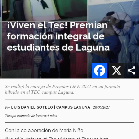
¡Viven el Tec! Premian
formación integral de
estudiantes de Laguna
Facebook
X
Se realizó la entrega de Premios LiFE 2021 en un formato
híbrido en el TEC campus Laguna.
Por
- 28/06/2021
LUIS DANIEL SOTELO | CAMPUS LAGUNA
Tiempo estimado de lectura:4 mins
Con la colaboración de María Niño