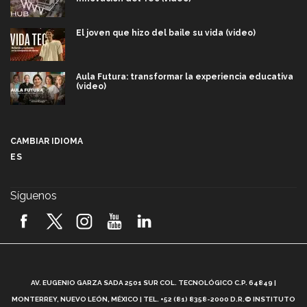
El joven que hizo del baile su vida (video)
Aula Futura: transformar la experiencia educativa
(video)
Más que un festival cultural: así es la magia de
VIBRART 2026 (video)
CAMBIAR IDIOMA
ES
Javier Guzmán: investigación con impacto social
(video)
Síguenos
¡México, en el top del mundial de robótica FIRST
2026! (video)
Vida Tec: Pasión, disciplina y básquetbol, con Gael
Adame (video)
A
AV. EUGENIO GARZA SADA 2501 SUR COL. TECNOLÓGICO C.P. 64849 |
L
¿Cómo es el Modelo Educativo Tec? (video)
MONTERREY, NUEVO LEÓN, MÉXICO | TEL. +52 (81) 8358-2000 D.R.© INSTITUTO