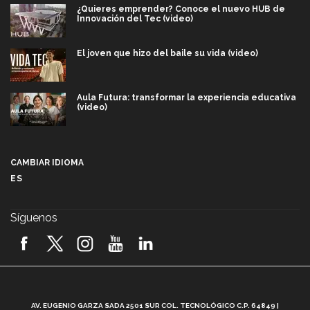
¿Quieres emprender? Conoce el nuevo HUB de
Innovación del Tec (video)
El joven que hizo del baile su vida (video)
Aula Futura: transformar la experiencia educativa
(video)
Más que un festival cultural: así es la magia de
VIBRART 2026 (video)
CAMBIAR IDIOMA
ES
Javier Guzmán: investigación con impacto social
(video)
Síguenos
¡México, en el top del mundial de robótica FIRST
2026! (video)
Vida Tec: Pasión, disciplina y básquetbol, con Gael
Adame (video)
A
AV. EUGENIO GARZA SADA 2501 SUR COL. TECNOLÓGICO C.P. 64849 |