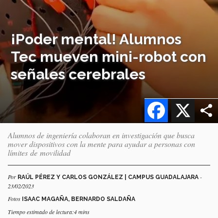
¡Poder mental! Alumnos
Tec mueven mini-robot con
señales cerebrales
Facebook
X
Alumnos de ingeniería colaboran en investigación que busca
mover dispositivos con la mente para ayudar a personas con
límites de movilidad
Por
-
RAÚL PÉREZ Y CARLOS GONZÁLEZ | CAMPUS GUADALAJARA
23/02/2023
Fotos
ISAAC MAGAÑA, BERNARDO SALDAÑA
Tiempo estimado de lectura:4 mins