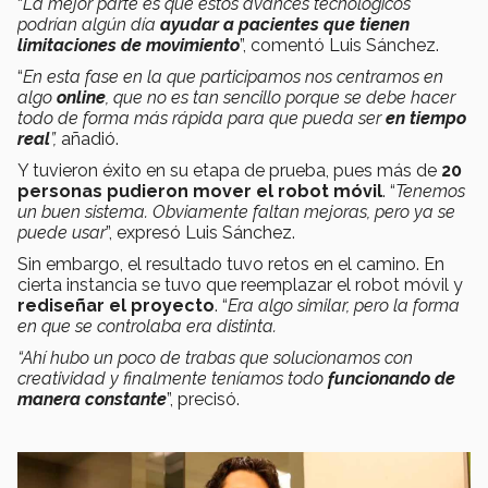
“
La mejor parte es que estos avances tecnológicos
podrían algún día
ayudar a pacientes que tienen
limitaciones de movimiento
”, comentó Luis Sánchez.
“
En esta fase en la que participamos nos centramos en
algo
online
, que no es tan sencillo porque se debe hacer
todo de forma más rápida para que pueda ser
en tiempo
real
”,
añadió.
Y tuvieron éxito en su etapa de prueba, pues más de
20
personas pudieron mover el robot móvil
. “
Tenemos
un buen sistema. Obviamente faltan mejoras, pero ya se
puede usar
”, expresó Luis Sánchez.
Sin embargo, el resultado tuvo retos en el camino. En
cierta instancia se tuvo que reemplazar el robot móvil y
rediseñar el proyecto
. “
Era algo similar, pero la forma
en que se controlaba era distinta.
“Ahí hubo un poco de trabas que solucionamos con
creatividad y finalmente teníamos todo
funcionando de
manera constante
”, precisó.