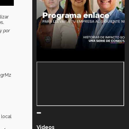
izar
es.
y por
QgrMz
 local
Videos