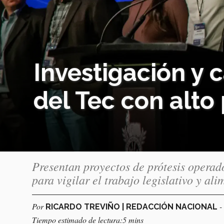
Investigación y 
del Tec con alto 
Presentan proyectos de prótesis operad
para vigilar el trabajo legislativo y al
Por
-
RICARDO TREVIÑO | REDACCIÓN NACIONAL
Tiempo estimado de lectura:5 mins