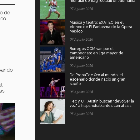
mundial de flag football en Alemania
07 Agosto 2026
so de
ico.
Música y teatro: EXATEC en el
elenco de El Fantasma de la Ópera
Mexico
07 Agosto 2026
Borregos CCM van por el
campeonato en liga mayor de
americano
06 Agosto 2026
usando
De PrepaTec Qro al mundo: el
escenario donde nació un gran
sueño
el
as.
06 Agosto 2026
Tec y UT Austin buscan "devolver la
voz" a hispanohablantes con afasia
05 Agosto 2026