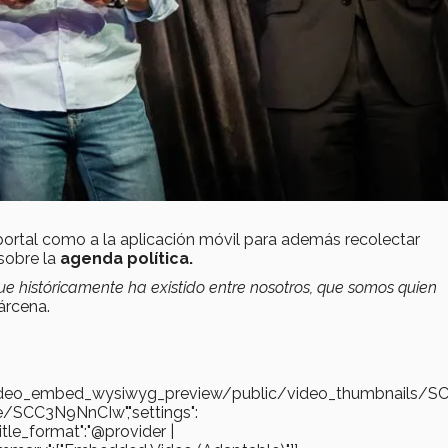
portal como a la aplicación móvil para además recolectar
sobre la
agenda política.
ue históricamente ha existido entre nosotros, que somos quien
árcena.
es/video_embed_wysiwyg_preview/public/video_thumbnails/
be/SCC3N9NnCIw","settings":
"title_format":"@provider |