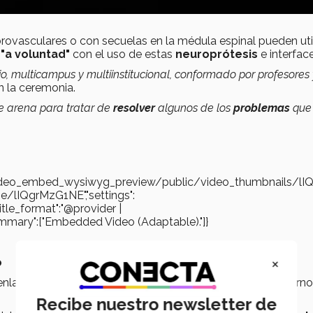
ovasculares o con secuelas en la médula espinal pueden util
"a voluntad"
con el uso de estas
neuroprótesis
e interfac
io, multicampus y multiinstitucional, conformado por profesores 
en la ceremonia.
e arena para tratar de
resolver
algunos de los
problemas
que
s/video_embed_wysiwyg_preview/public/video_thumbnails/lI
be/lIQgrMzG1NE","settings":
"title_format":"@provider |
gs_summary":["Embedded Video (Adaptable)."]}
×
o
enlazar a los ciudadanos con los representantes del gobierno
Recibe nuestro newsletter de