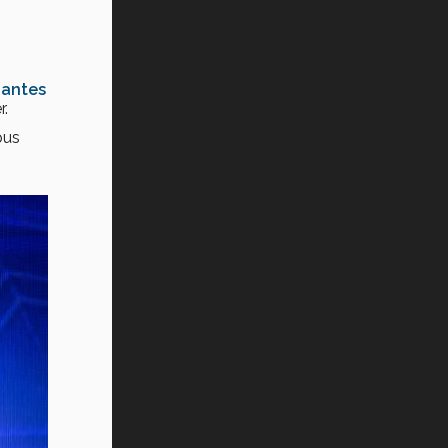
dantes
r.
pus