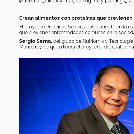
@title","title_fallback":true,"loading":"lazy"},"settin
Crean alimentos con proteínas que previene
El proyecto Proteínas Selenizadas, consiste en la e
que previenen enfermedades comunes en la sociedad
Sergio Serna,
del grupo de Nutriomix y Tecnología
Monterrey, es quien lidera el proyecto, del cual se 