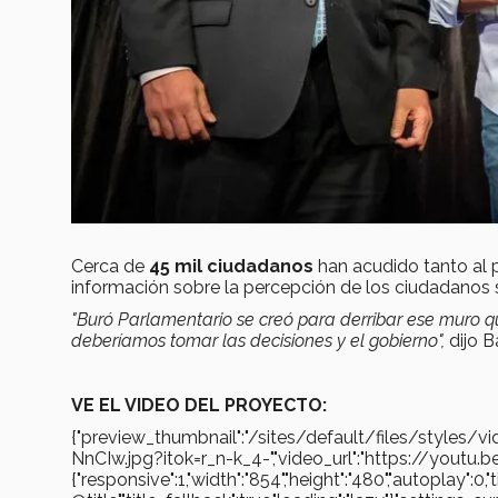
Cerca de
45 mil ciudadanos
han acudido tanto al 
información sobre la percepción de los ciudadanos 
"Buró Parlamentario se creó para derribar ese muro q
deberíamos tomar las decisiones
y el gobierno",
dijo B
VE EL VIDEO DEL PROYECTO:
{"preview_thumbnail":"/sites/default/files/styl
NnCIw.jpg?itok=r_n-k_4-","video_url":"https://youtu.
{"responsive":1,"width":"854","height":"480","autoplay":0,