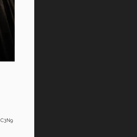
Vida Tec: Pasión, disciplina y
básquetbol, con Gael Adame
(video)
¿Cómo es el Modelo Educativo
Tec? (video)
Vida Tec: Feminismo e Inteligencia
Artificial, Paola Ricaurte (video)
SCC3N9