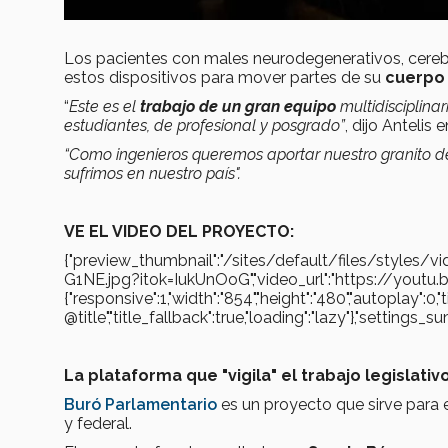
Los pacientes con males neurodegenerativos, cerebr
estos dispositivos para mover partes de su
cuerpo 
“
Este es el
trabajo de un gran equipo
multidisciplinar
estudiantes, de profesional y posgrado”
, dijo Antelis 
“Como ingenieros queremos aportar nuestro granito d
sufrimos en nuestro país".
VE EL VIDEO DEL PROYECTO:
{"preview_thumbnail":"/sites/default/files/style
G1NE.jpg?itok=IukUnOoG","video_url":"https://youtu.
{"responsive":1,"width":"854","height":"480","autoplay":0,
@title","title_fallback":true,"loading":"lazy"},"settin
La plataforma que "vigila" el trabajo legislativ
Buró Parlamentario
es un proyecto que sirve para 
y federal.