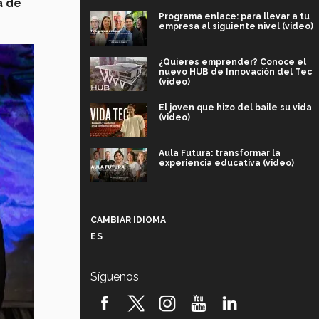
a de
Programa enlace: para llevar a tu
empresa al siguiente nivel (video)
¿Quieres emprender? Conoce el
nuevo HUB de Innovación del Tec
(video)
El joven que hizo del baile su vida
(video)
Aula Futura: transformar la
experiencia educativa (video)
Más que un festival cultural: así es
la magia de VIBRART 2026 (video)
CAMBIAR IDIOMA
ES
Javier Guzmán: investigación con
impacto social (video)
Síguenos
¡México, en el top del mundial de
robótica FIRST 2026! (video)