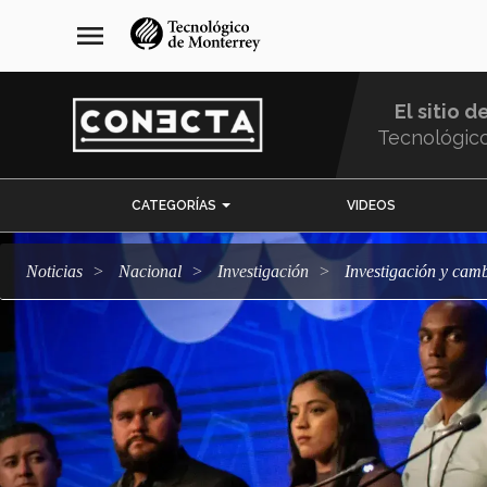
Pasar
navegación
menu
al
principal
contenido
principal
El sitio d
Tecnológic
Menu
CATEGORÍAS
VIDEOS
Comunidad
Noticias
Nacional
Investigación
Investigación y camb