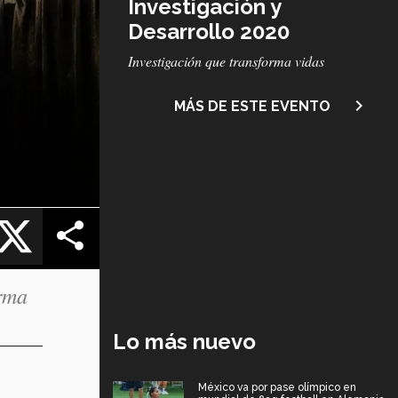
Investigación y
Desarrollo 2020
Subtítulo
Investigación que transforma vidas
navigate_next
MÁS DE ESTE EVENTO
cebook
X
orma
Lo más nuevo
México va por pase olímpico en