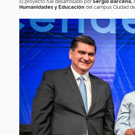
El proyecto fue desarrollado por
Sergio Bárcena,
d
Humanidades y Educación
del campus Ciudad de