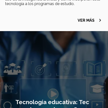
tecnología a los programas de estudio.
navigate_next
VER MÁS
Imagen
principal
Tecnología educativa: Tec