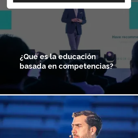
¿Qué es la educación
basada en competencias?
magen
incipal