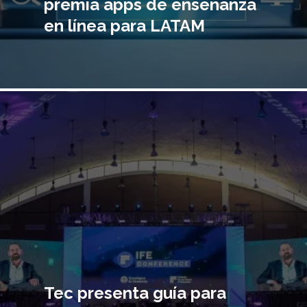
premia apps de enseñanza
en línea para LATAM
Imagen
principal
Tec presenta guía para