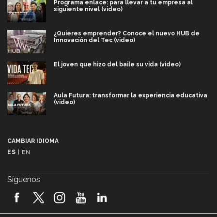
Programa enlace: para llevar a tu empresa al
siguiente nivel (video)
¿Quieres emprender? Conoce el nuevo HUB de
Innovación del Tec (video)
El joven que hizo del baile su vida (video)
Aula Futura: transformar la experiencia educativa
(video)
Más que un festival cultural: así es la magia de
VIBRART 2026 (video)
CAMBIAR IDIOMA
ES
|
EN
Javier Guzmán: investigación con impacto social
(video)
Síguenos
¡México, en el top del mundial de robótica FIRST
2026! (video)