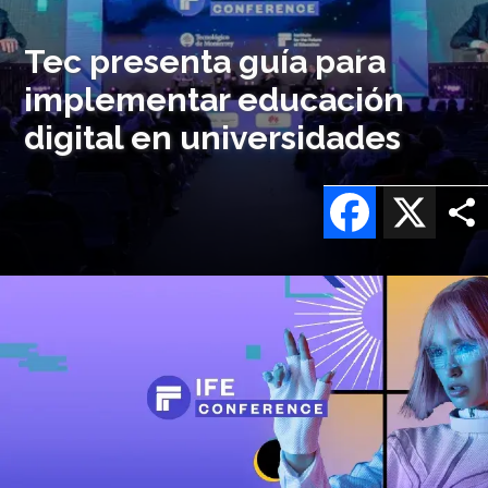
Tec presenta guía para
implementar educación
digital en universidades
Facebook
X
Imagen
o
logo