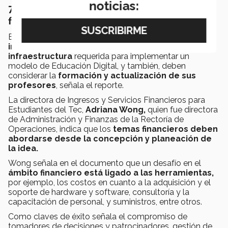
noticias:
7. Establecer la inversión y el
financiamiento
Es necesario que las instituciones realicen una
inversión significativa
para poder
contar con la
infraestructura
requerida para implementar un
modelo de Educación Digital, y también, deben
considerar la
formación y actualización de sus
profesores
, señala el reporte.
La directora de Ingresos y Servicios Financieros para
Estudiantes del Tec,
Adriana Wong,
quien fue directora
de Administración y Finanzas de la Rectoría de
Operaciones, indica que los
temas financieros deben
abordarse desde la concepción y planeación de
la idea.
Wong señala en el documento que un desafío en el
ámbito financiero está ligado a las herramientas,
por ejemplo, los costos en cuanto a la adquisición y el
soporte de hardware y software, consultoría y la
capacitación de personal, y suministros, entre otros.
Como claves de éxito señala el compromiso de
tomadores de decisiones y patrocinadores, gestión de