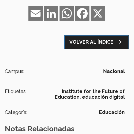
Email
LinkedIn
WhatsApp
Facebook
X
navigate_next
VOLVER AL ÍNDICE
Campus:
Nacional
Etiquetas:
Institute for the Future of
Education,
educación digital
Categoría:
Educación
Notas Relacionadas