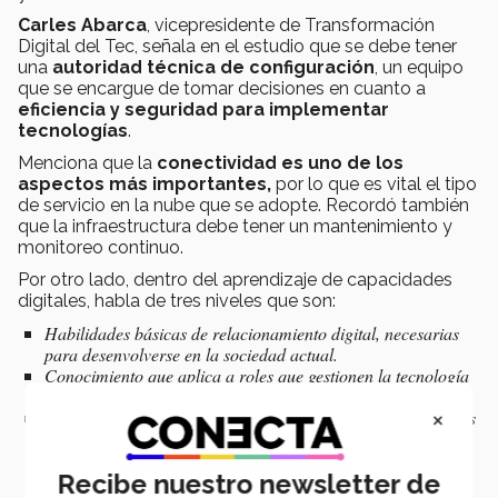
Carles Abarca
, vicepresidente de Transformación
Digital del Tec, señala en el estudio que se debe tener
una
autoridad técnica de configuración
, un equipo
que se encargue de tomar decisiones en cuanto a
eficiencia y seguridad para implementar
tecnologías
.
Menciona que la
conectividad
es uno de los
aspectos más importantes,
por lo que es vital el tipo
de servicio en la nube que se adopte. Recordó también
que la infraestructura debe tener un mantenimiento y
monitoreo continuo.
Por otro lado, dentro del aprendizaje de capacidades
digitales, habla de tres niveles que son:
Habilidades básicas de relacionamiento digital, necesarias
para desenvolverse en la sociedad actual.
Conocimiento que aplica a roles que gestionen la tecnología
digital.
×
Conocimiento de investigadores, desarrolladores y creadores
de innovación tecnológica.
Recibe nuestro newsletter de