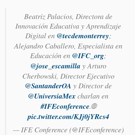
Beatriz Palacios, Directora de
Innovación Educativa y Aprendizaje
Digital en
@tecdemonterrey
;
Alejandro Caballero, Especialista en
Educación en
@IFC_org
;
@jose_escamilla
y Arturo
Cherbowski, Director Ejecutivo
@SantanderOA
y Director de
@UniversiaMex
charlan en
#IFEconference
.🌐
pic.twitter.com/KJj0jYRcs4
— IFE Conference (@IFEconference)