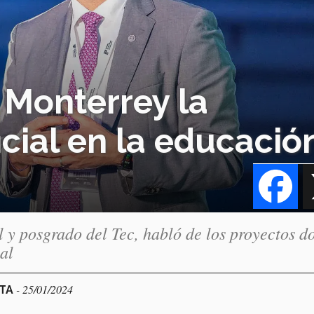
e Monterrey la
ficial en la educació
Fa
l y posgrado del Tec, habló de los proyectos d
ial
- 25/01/2024
CTA