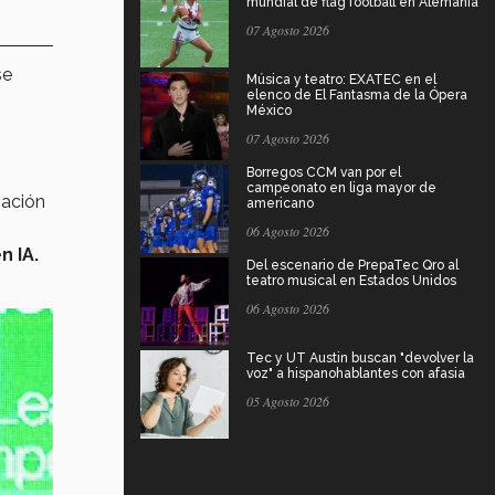
mundial de flag football en Alemania
07 Agosto 2026
se
Música y teatro: EXATEC en el
elenco de El Fantasma de la Ópera
México
07 Agosto 2026
Borregos CCM van por el
campeonato en liga mayor de
vación
americano
06 Agosto 2026
 IA.
Del escenario de PrepaTec Qro al
teatro musical en Estados Unidos
06 Agosto 2026
Tec y UT Austin buscan "devolver la
voz" a hispanohablantes con afasia
05 Agosto 2026