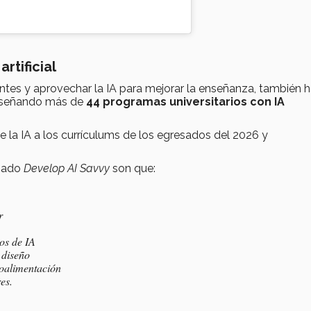
rtificial
tes y aprovechar la IA para mejorar la enseñanza, también 
iseñando más de
44 programas universitarios con IA
e la IA a los currículums de los egresados del 2026 y
amado
Develop AI Savvy
son que:
r
os de IA
 diseño
roalimentación
es.