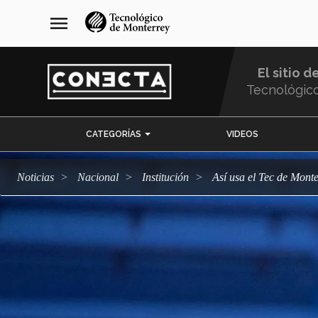
Pasar
navegación
menu
al
principal
contenido
principal
El sitio d
Tecnológic
Menu
CATEGORÍAS
VIDEOS
Comunidad
Noticias
Nacional
Institución
Así usa el Tec de Monte