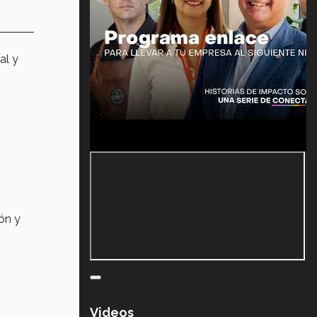
al y
ón y
Videos