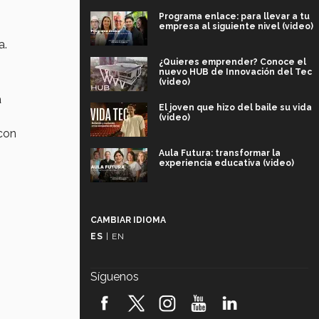
Programa enlace: para llevar a tu
empresa al siguiente nivel (video)
a.
¿Quieres emprender? Conoce el
nuevo HUB de Innovación del Tec
(video)
a
El joven que hizo del baile su vida
(video)
 con
Aula Futura: transformar la
experiencia educativa (video)
Más que un festival cultural: así es
la magia de VIBRART 2026 (video)
CAMBIAR IDIOMA
ES
|
EN
Javier Guzmán: investigación con
impacto social (video)
Síguenos
¡México, en el top del mundial de
robótica FIRST 2026! (video)