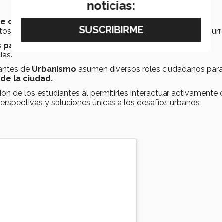
noticias:
diseñaron y participaron activamente en talleres,
os piloto con expertos en este campo, de acuerdo con Murr
 para los alumnos,
por ejemplo
City Lab: The Game
,
un
ias.
iantes de
Urbanismo
asumen diversos roles ciudadanos par
de la ciudad.
ión de los estudiantes al permitirles interactuar activamente
erspectivas y soluciones únicas a los desafíos urbanos