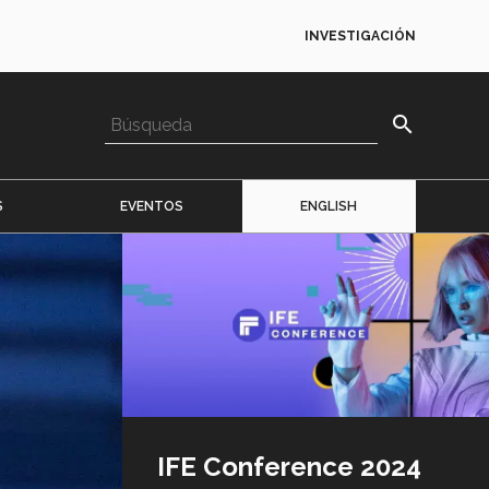
INVESTIGACIÓN
search
S
EVENTOS
ENGLISH
Imagen
o
logo
IFE Conference 2024