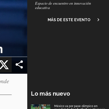
Subtítulo
Espacio de encuentro en innovación
educativa
navigate_next
MÁS DE ESTE EVENTO
n
cebook
X
onde
Lo más nuevo
México va por pase olímpico en