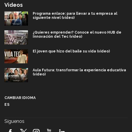
Videos
Programa enlace: para llevar a tu empresa al
siguiente nivel (video)
¿Quieres emprender? Conoce el nuevo HUB de
Innovación del Tec (video)
El joven que hizo del baile su vida (video)
Aula Futura: transformar la experiencia educativa
(video)
Más que un festival cultural: así es la magia de
VIBRART 2026 (video)
CAMBIAR IDIOMA
ES
Javier Guzmán: investigación con impacto social
(video)
Síguenos
¡México, en el top del mundial de robótica FIRST
2026! (video)