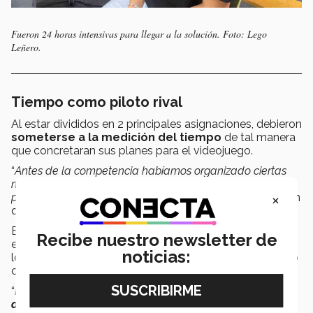
Fueron 24 horas intensivas para llegar a la solución. Foto: Lego
Leñero.
Tiempo como piloto rival
Al estar divididos en 2 principales asignaciones, debieron
someterse a la medición del tiempo
de tal manera
que concretaran sus planes para el videojuego.
“
Antes de la competencia habíamos organizado ciertas
metas. Juntamos lo que los biomédicos y los
×
programadores debían hacer
”, reveló Lego. Pero tuvieron
que efectuar cambios.
El equipo se reunió con anterioridad para, según Emilio,
Recibe nuestro newsletter de
establecer el concepto del proyecto. Sin embargo, la
noticias:
logística interna de su desarrollo terminó por definir otro
camino.
“
Había momentos donde
sentíamos que no podíamos
avanzar
”, continuó Lego, “
Nos terminamos atrasando