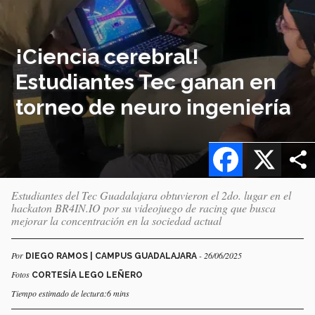
¡Ciencia cerebral!
Estudiantes Tec ganan en
torneo de neuro ingeniería
Facebook
X
Estudiantes del Tec Guadalajara obtuvieron el 2do. lugar en el
hackaton BR4IN.IO por su videojuego de racing que busca
mejorar la concentración en la sociedad actual
Por
- 26/06/2025
DIEGO RAMOS | CAMPUS GUADALAJARA
Fotos
CORTESÍA LEGO LEÑERO
Tiempo estimado de lectura:6 mins