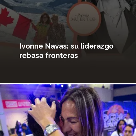
Ivonne Navas: su liderazgo
rebasa fronteras
magen
incipal