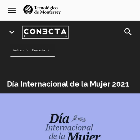
Pasar
navegación
menu
al
principal
contenido
principal
search
expand_more
Noticias
Especiales
Día Internacional de la Mujer 2021
Imagen
o
logo