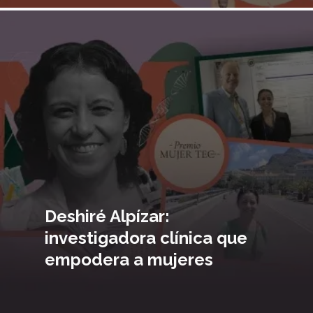
Imagen
principal
Deshiré Alpízar:
investigadora clínica que
empodera a mujeres