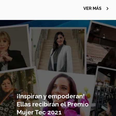
navigate_next
VER MÁS
Imagen
principal
¡Inspiran y empoderan!
Ellas recibirán el Premio
Mujer Tec 2021