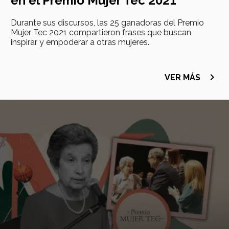
en el Premio Mujer Tec 2021
Durante sus discursos, las 25 ganadoras del Premio
Mujer Tec 2021 compartieron frases que buscan
inspirar y empoderar a otras mujeres.
navigate_next
VER MÁS
Imagen
principal