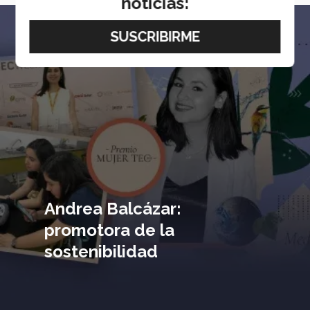
noticias:
Imagen
principal
Andrea Balcázar:
promotora de la
sostenibilidad