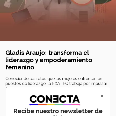
Gladis Araujo: transforma el
liderazgo y empoderamiento
femenino
Conociendo los retos que las mujeres enfrentan en
puestos de liderazgo, la EXATEC trabaja por impulsar
a más jóvenes a entornos de profesionalización.
×
navigate_next
VER MÁS
Recibe nuestro newsletter de