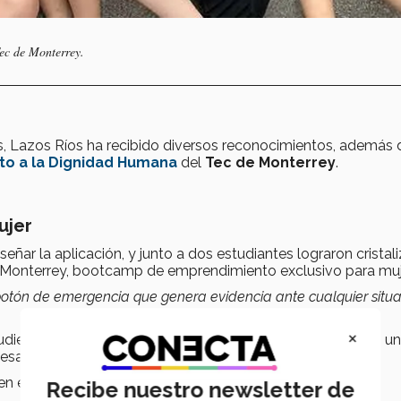
ec de Monterrey.
as, Lazos Ríos ha recibido diversos reconocimientos, además 
o a la Dignidad Humana
del
Tec de
Monterrey
.
ujer
ar la aplicación, y junto a dos estudiantes lograron cristali
n Monterrey, bootcamp de emprendimiento exclusivo para mu
botón de emergencia que genera evidencia ante cualquier situ
×
dieron llevar a la edición mundial en Singapur, y recibieron u
sarrollarla.
en el Entreperneuship World Cup y en el Global Student
Recibe nuestro newsletter de