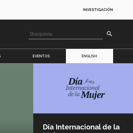
INVESTIGACIÓN
search
S
EVENTOS
ENGLISH
Imagen
o
logo
Día Internacional de la