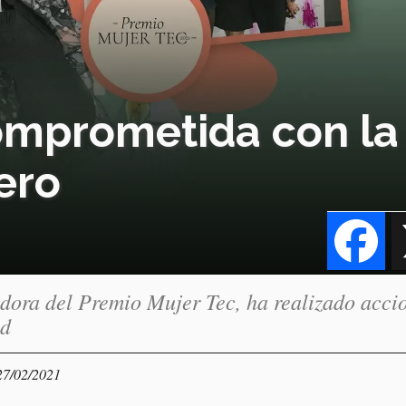
omprometida con la
ero
Fa
dora del Premio Mujer Tec, ha realizado acci
ad
27/02/2021