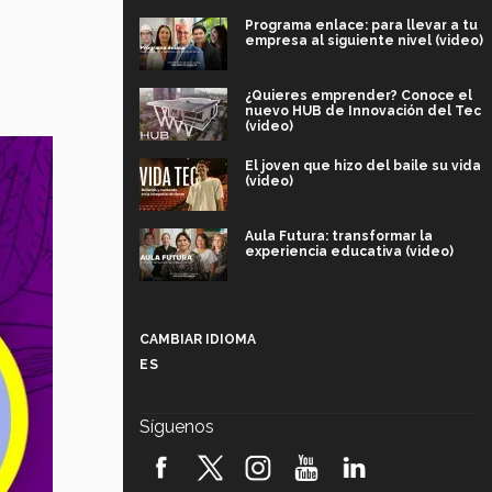
Programa enlace: para llevar a tu
empresa al siguiente nivel (video)
¿Quieres emprender? Conoce el
nuevo HUB de Innovación del Tec
(video)
El joven que hizo del baile su vida
(video)
Aula Futura: transformar la
experiencia educativa (video)
Más que un festival cultural: así es
la magia de VIBRART 2026 (video)
CAMBIAR IDIOMA
ES
Javier Guzmán: investigación con
impacto social (video)
Síguenos
¡México, en el top del mundial de
robótica FIRST 2026! (video)