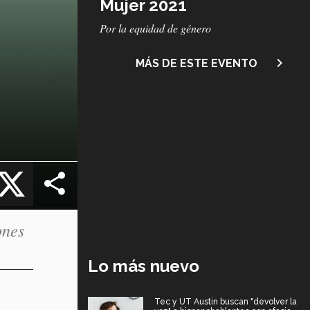
Mujer 2021
Subtítulo
Por la equidad de género
navigate_next
MÁS DE ESTE EVENTO
cebook
X
ones
Lo más nuevo
Tec y UT Austin buscan "devolver la