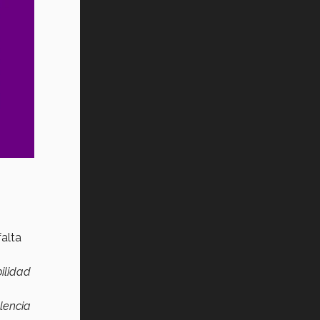
alta
ilidad
olencia