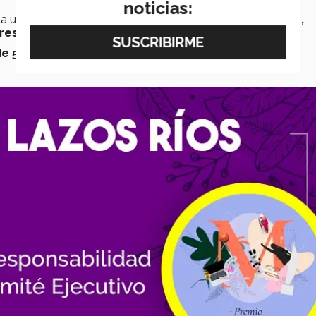
noticias:
 la usuaria de una
guía en caso de situaciones de riego,
res seguros
cercanos a ella.
e 5mil descargas
solo en dispositivos Android.