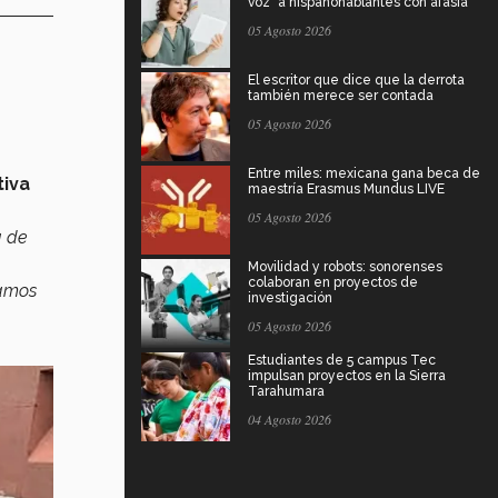
voz" a hispanohablantes con afasia
05 Agosto 2026
El escritor que dice que la derrota
también merece ser contada
05 Agosto 2026
Entre miles: mexicana gana beca de
iva
maestría Erasmus Mundus LIVE
05 Agosto 2026
a de
Movilidad y robots: sonorenses
colaboran en proyectos de
tamos
investigación
05 Agosto 2026
Estudiantes de 5 campus Tec
impulsan proyectos en la Sierra
Tarahumara
04 Agosto 2026