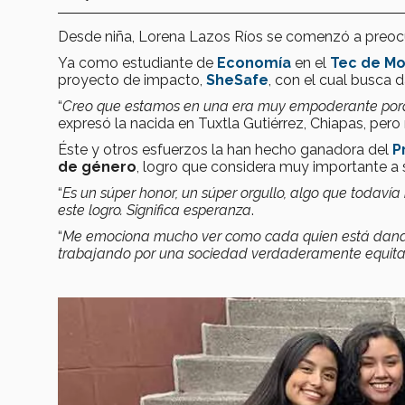
Desde niña, Lorena Lazos Ríos se comenzó a preocu
Ya como estudiante de
Economía
en el
Tec de Mo
proyecto de impacto,
SheSafe
, con el cual busca 
“
Creo que estamos en una era muy empoderante porqu
expresó la nacida en Tuxtla Gutiérrez, Chiapas, pero
Éste y otros esfuerzos la han hecho ganadora del
P
de género
, logro que considera muy importante a 
“
Es un súper honor, un súper orgullo, algo que todav
este logro. Significa esperanza
.
“
Me emociona mucho ver como cada quien está dando 
trabajando por una sociedad verdaderamente equita