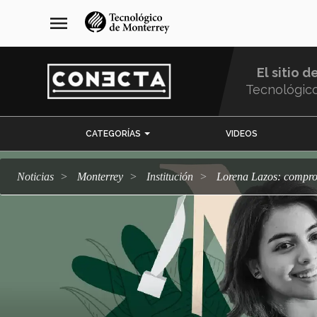
Pasar
navegación
menu
al
principal
contenido
principal
El sitio d
Tecnológic
Menu
CATEGORÍAS
VIDEOS
Comunidad
Noticias
Monterrey
Institución
Lorena Lazos: compr