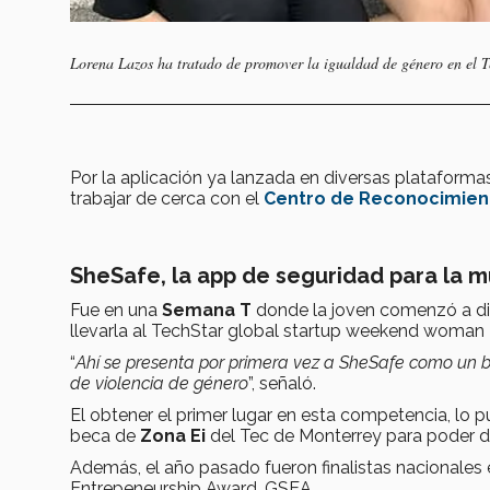
Lorena Lazos ha tratado de promover la igualdad de género en el T
Por la aplicación ya lanzada en diversas plataform
trabajar de cerca con el
Centro de
Reconocimient
SheSafe, la app de seguridad para la m
Fue en una
Semana T
donde la joven comenzó a diseñ
llevarla al TechStar global startup weekend woma
“
Ahí se presenta por primera vez a SheSafe como un 
de violencia de género
”, señaló.
El obtener el primer lugar en esta competencia, lo pu
beca de
Zona Ei
del Tec de Monterrey para poder de
Además, el año pasado fueron finalistas nacionales 
Entrepeneurship Award, GSEA.