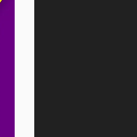
Vida Tec: Pasión, disciplina y
básquetbol, con Gael Adame
(video)
¿Cómo es el Modelo Educativo
Tec? (video)
Vida Tec: Feminismo e Inteligencia
Artificial, Paola Ricaurte (video)