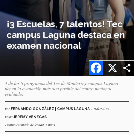
¡3 Escuelas, 7 talentos! Tec
campus Laguna destaca en
examen nacional
Facebook
X
4 de los 6 programas del Tec de Monterrey campus Laguna
tienen la evauación más alta posible del centro nacional
evaluador
Por
- 01/07/2025
FERNANDO GONZÁLEZ | CAMPUS LAGUNA
Fotos
JEREMY VENEGAS
Tiempo estimado de lectura:3 mins