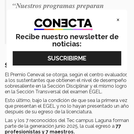
“Nuestros programas preparan
adecuadamente a los estudiantes con
×
los conocimientos y las
competencias necesarias”.
Recibe nuestro newsletter de
noticias:
Sobre el Premio Nacional CENEVAL
El Premio Ceneval se otorga, según el centro evaluador,
a los sustentantes que obtienen el nivel de desempeño
sobresaliente en la Sección Disciplinar y el mismo logro
en la Sección Transversal del examen EGEL.
Esto último, bajo la condición de que sea la primera vez
que presentan el EGEL y no lo hayan presentado un año
después de su egreso de la licenciatura.
Las y los 7 reconocidos del Tec campus Laguna forman
parte de la generación junio 2025, la cual egresó a
77
profesionistas y 7 maestros.