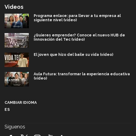
Videos
Programa enlace: para llevar a tu empresa al
siguiente nivel (video)
¿Quieres emprender? Conoce el nuevo HUB de
Innovación del Tec (video)
El joven que hizo del baile su vida (video)
Aula Futura: transformar la experiencia educativa
(video)
Más que un festival cultural: así es la magia de
VIBRART 2026 (video)
CAMBIAR IDIOMA
ES
Javier Guzmán: investigación con impacto social
(video)
Síguenos
¡México, en el top del mundial de robótica FIRST